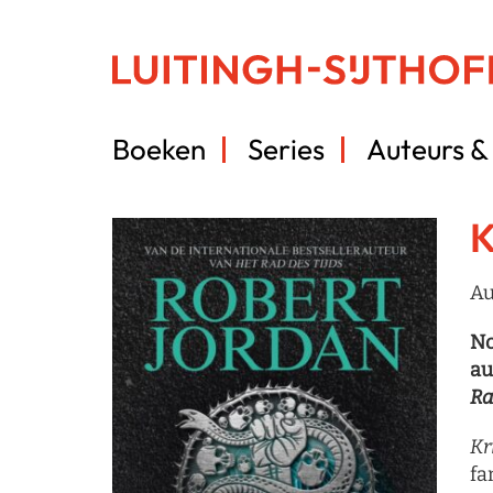
Boeken
Series
Auteurs & 
K
Au
No
au
Ra
Kr
fa