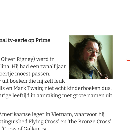
nal tv-serie op Prime
Oliver Rigney) werd in
ina. Hij had een twaalf jaar
roertje moest passen.
uit boeken die hij zelf leuk
ells en Mark Twain; niet echt kinderboeken dus.
rige leeftijd in aanraking met grote namen uit
 Amerikaanse leger in Vietnam, waarvoor hij
tinguished Flying Cross' en 'the Bronze Cross'.
'Cross of Gallantry'.