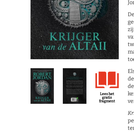
Jo
De
ge
zi
va
tw
ma
to
El
de
de
ke
Lees het
gratis
ve
fragment
Kr
pe
te