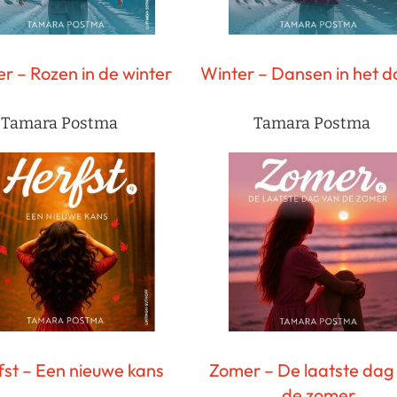
r – Rozen in de winter
Winter – Dansen in het d
Tamara Postma
Tamara Postma
fst – Een nieuwe kans
Zomer – De laatste dag
de zomer