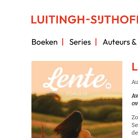
Boeken
Series
Auteurs & 
L
Au
Av
ov
Zo
Se
de