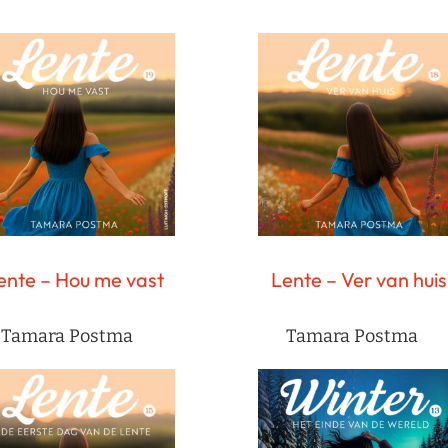
ente – Hou me vast
Lente – Ver van huis
Tamara Postma
Tamara Postma