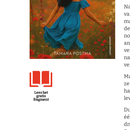
Na
va
ma
de
no
an
ve
na
ve
Ma
ze
ha
Lees het
gratis
le
fragment
Du
éé
dr