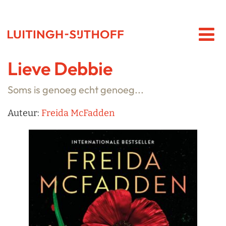
Lieve Debbie
Soms is genoeg echt genoeg...
Auteur:
Freida McFadden