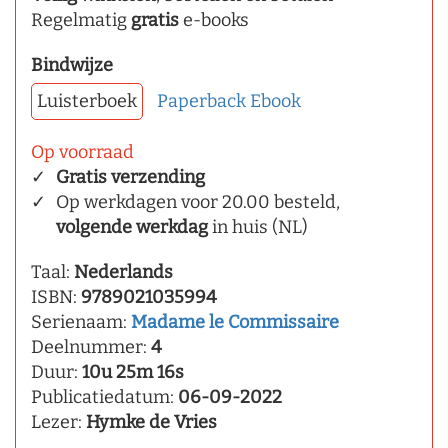
Regelmatig
gratis
e-books
Bindwijze
Luisterboek
Paperback
Ebook
Op voorraad
Gratis verzending
Op werkdagen voor 20.00 besteld,
volgende werkdag
in huis (NL)
Taal:
Nederlands
ISBN:
9789021035994
Serienaam:
Madame le Commissaire
Deelnummer:
4
Duur:
10u 25m 16s
Publicatiedatum:
06-09-2022
Lezer:
Hymke de Vries