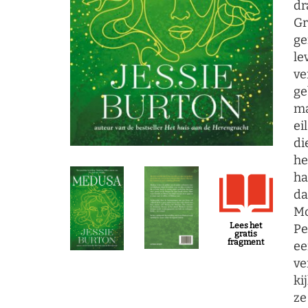
dr
Gr
ge
le
ve
ge
ma
ei
di
he
ha
da
Mo
Lees het
Pe
gratis
fragment
ee
ve
ki
ze