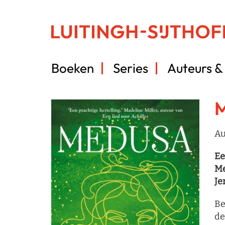
Boeken
Series
Auteurs & 
Au
Ee
Me
Je
Be
de