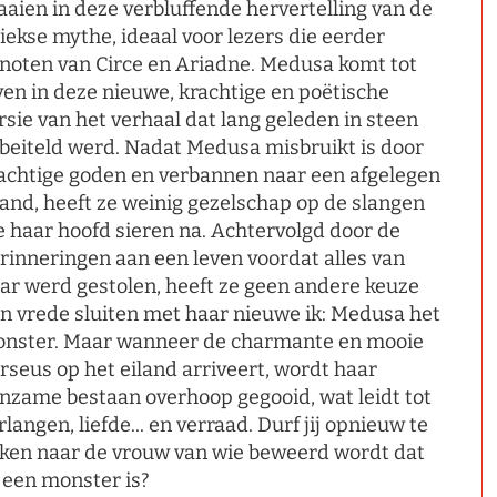
aaien in deze verbluffende hervertelling van de
iekse mythe, ideaal voor lezers die eerder
noten van Circe en Ariadne. Medusa komt tot
ven in deze nieuwe, krachtige en poëtische
rsie van het verhaal dat lang geleden in steen
beiteld werd. Nadat Medusa misbruikt is door
chtige goden en verbannen naar een afgelegen
land, heeft ze weinig gezelschap op de slangen
e haar hoofd sieren na. Achtervolgd door de
rinneringen aan een leven voordat alles van
ar werd gestolen, heeft ze geen andere keuze
n vrede sluiten met haar nieuwe ik: Medusa het
nster. Maar wanneer de charmante en mooie
rseus op het eiland arriveert, wordt haar
nzame bestaan overhoop gegooid, wat leidt tot
rlangen, liefde... en verraad. Durf jij opnieuw te
jken naar de vrouw van wie beweerd wordt dat
 een monster is?