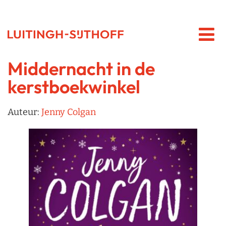
Middernacht in de
kerstboekwinkel
Auteur:
Jenny Colgan