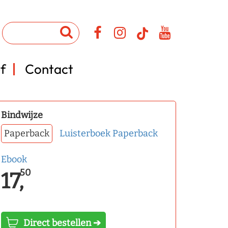
f
Contact
Bindwijze
Paperback
Luisterboek
Paperback
Ebook
50
17,
Direct bestellen ➔