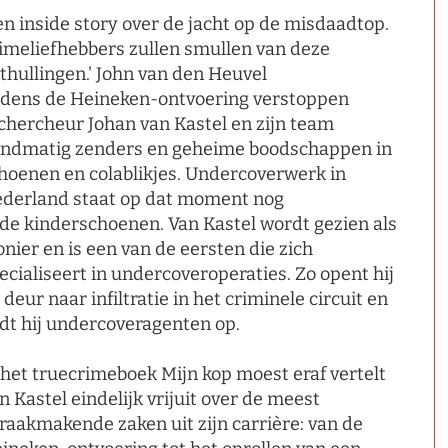
en inside story over de jacht op de misdaadtop.
imeliefhebbers zullen smullen van deze
thullingen.' John van den Heuvel
jdens de Heineken-ontvoering verstoppen
chercheur Johan van Kastel en zijn team
ndmatig zenders en geheime boodschappen in
hoenen en colablikjes. Undercoverwerk in
derland staat op dat moment nog
 de kinderschoenen. Van Kastel wordt gezien als
onier en is een van de eersten die zich
ecialiseert in undercoveroperaties. Zo opent hij
 deur naar infiltratie in het criminele circuit en
idt hij undercoveragenten op.
 het truecrimeboek Mijn kop moest eraf vertelt
n Kastel eindelijk vrijuit over de meest
raakmakende zaken uit zijn carrière: van de