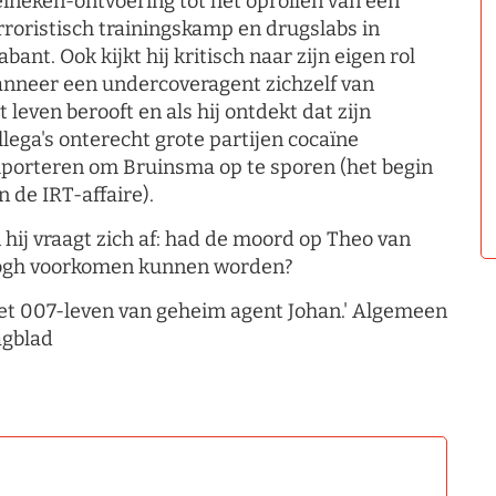
ineken-ontvoering tot het oprollen van een
rroristisch trainingskamp en drugslabs in
abant. Ook kijkt hij kritisch naar zijn eigen rol
nneer een undercoveragent zichzelf van
t leven berooft en als hij ontdekt dat zijn
llega's onterecht grote partijen cocaïne
porteren om Bruinsma op te sporen (het begin
n de IRT-affaire).
 hij vraagt zich af: had de moord op Theo van
gh voorkomen kunnen worden?
et 007-leven van geheim agent Johan.' Algemeen
gblad