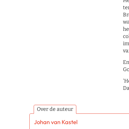
He
te
Br
wa
he
co
im
va
En
Go
'H
Da
Over de auteur
Johan van Kastel