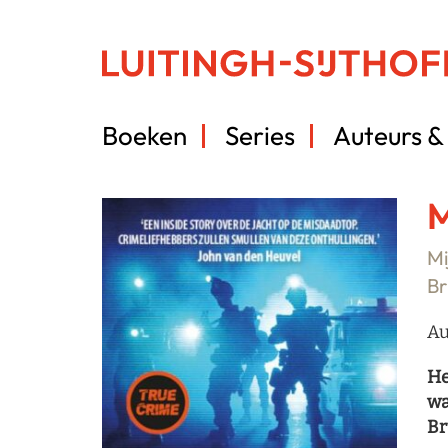
Boeken
Series
Auteurs & 
M
Mi
Br
Au
He
wa
Br