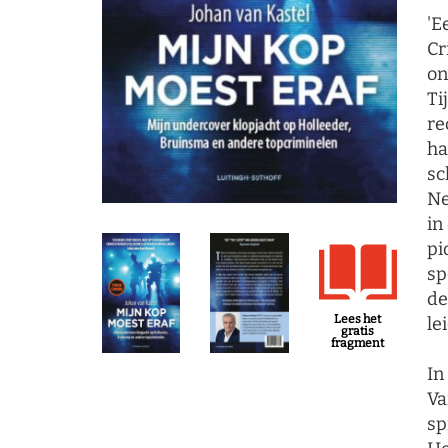
'E
Cr
on
Ti
re
ha
sc
Ne
in
pi
sp
de
Lees het
le
gratis
fragment
In
Va
sp