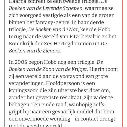
Daarna schreef ze een tweede trilogie,
De
Boeken van de Levende Schepen
, waarmee ze
zich voorgoed vestigde als een van de groten
binnen het fantasy-genre. In haar derde
trilogie,
De Boeken van de Nar
, keerde Hobb
terug naar de wereld van FitzChevalric en het
Koninkrijk der Zes Hertogdommen uit
De
Boeken van de Zieners
.
In 2005 begon Hobb nog een trilogie,
De
Boeken van de Zoon van de Krijger
. Hierin toont
zij een wereld aan de vooravond van grote
veranderingen. Hoofdpersoon is een
koningszoon die zijn uiterste best doet om,
zonder het gewenste resultaat, zijn vader te
behagen. Ten einde raad, wanhopig zelfs,
grijpt hij naar een gevaarlijk middel dat hem -
een onvermoede wending - in contact brengt
met de geestenwereld.