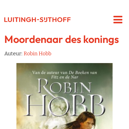
Moordenaar des konings
Auteur:
Robin Hobb