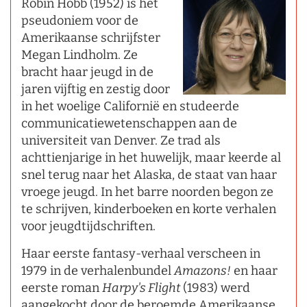
Robin Hobb (1952) is het
pseudoniem voor de
Amerikaanse schrijfster
Megan Lindholm. Ze
bracht haar jeugd in de
jaren vijftig en zestig door
in het woelige Californië en studeerde
communicatiewetenschappen aan de
universiteit van Denver. Ze trad als
achttienjarige in het huwelijk, maar keerde al
snel terug naar het Alaska, de staat van haar
vroege jeugd. In het barre noorden begon ze
te schrijven, kinderboeken en korte verhalen
voor jeugdtijdschriften.
Haar eerste fantasy-verhaal verscheen in
1979 in de verhalenbundel
Amazons!
en haar
eerste roman
Harpy's Flight
(1983) werd
aangekocht door de beroemde Amerikaanse