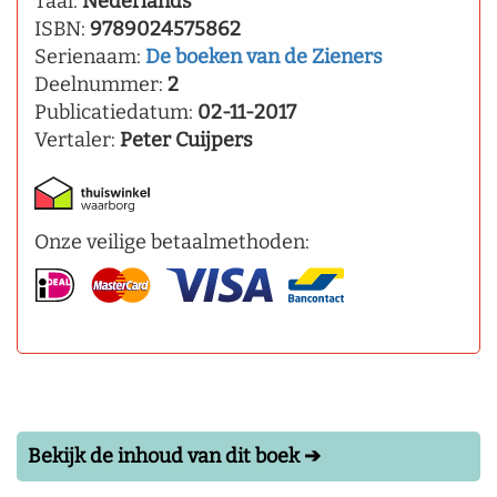
Taal:
Nederlands
ISBN:
9789024575862
Serienaam:
De boeken van de Zieners
Deelnummer:
2
Publicatiedatum:
02-11-2017
Vertaler:
Peter Cuijpers
Onze veilige betaalmethoden:
Bekijk de inhoud van dit boek ➔