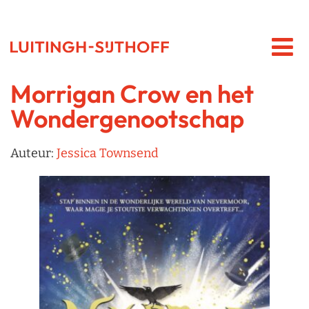
Morrigan Crow en het
Wondergenootschap
Auteur:
Jessica Townsend