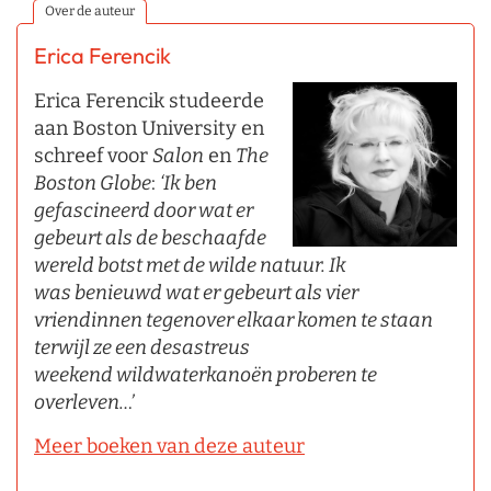
Over de auteur
Erica Ferencik
Erica Ferencik studeerde
aan Boston University en
schreef voor
Salon
en
The
Boston
Globe
:
‘Ik ben
gefascineerd
door wat er
gebeurt als de beschaafde
wereld botst met de wilde natuur. Ik
was benieuwd wat er gebeurt als vier
vriendinnen tegenover elkaar komen te staan
terwijl ze een desastreus
weekend wildwaterkanoën proberen te
overleven…’
Meer boeken van deze auteur