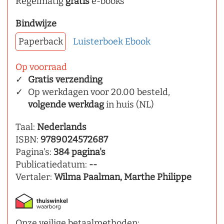
Regelmatig
gratis
e-books
Bindwijze
Paperback
Luisterboek
Ebook
Op voorraad
Gratis verzending
Op werkdagen voor 20.00 besteld,
volgende werkdag
in huis (NL)
Taal:
Nederlands
ISBN:
9789024572687
Pagina's:
384 pagina's
Publicatiedatum:
--
Vertaler:
Wilma Paalman, Marthe Philippe
Onze veilige betaalmethoden: