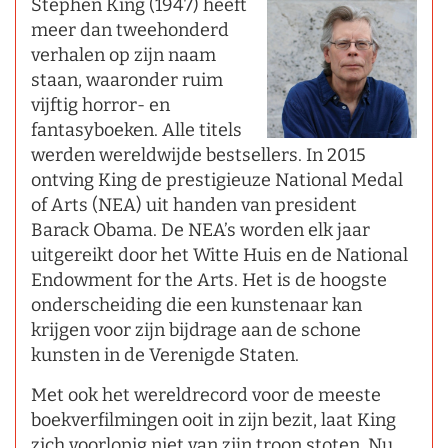
Stephen King (1947) heeft
meer dan tweehonderd
verhalen op zijn naam
staan, waaronder ruim
vijftig horror- en
fantasyboeken. Alle titels
werden wereldwijde bestsellers. In 2015
ontving King de prestigieuze National Medal
of Arts (NEA) uit handen van president
Barack Obama. De NEA’s worden elk jaar
uitgereikt door het Witte Huis en de National
Endowment for the Arts. Het is de hoogste
onderscheiding die een kunstenaar kan
krijgen voor zijn bijdrage aan de schone
kunsten in de Verenigde Staten.
Met ook het wereldrecord voor de meeste
boekverfilmingen ooit in zijn bezit, laat King
zich voorlopig niet van zijn troon stoten. Nu