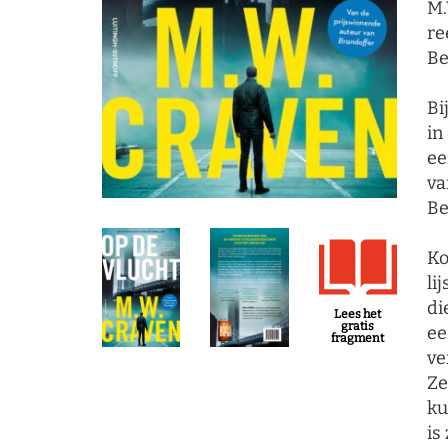
M.
re
Be
Bi
in
ee
va
Be
Ko
li
di
Lees het
gratis
ee
fragment
ve
Ze
ku
is