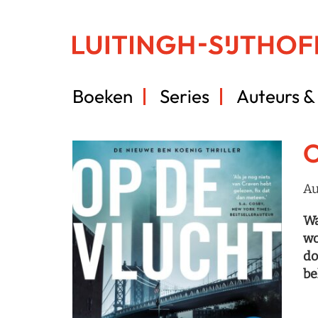
Boeken
Series
Auteurs & 
O
Au
Wa
wo
do
be