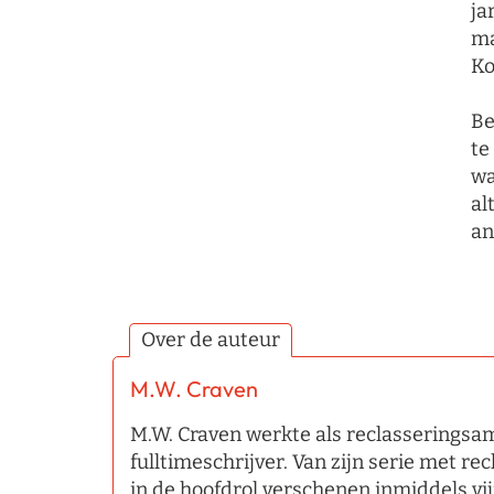
ja
ma
Ko
Be
te
wa
al
an
Over de auteur
M.W. Craven
M.W. Craven werkte als reclasseringsa
fulltimeschrijver. Van zijn serie met 
in de hoofdrol verschenen inmiddels vi