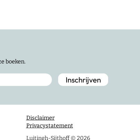
nze boeken.
Disclaimer
Privacystatement
Luitingh-Sijthoff © 2026