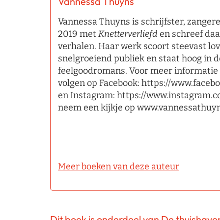
Vannessa Thuyns
Vannessa Thuyns is schrijfster, zangere
2019 met
Knetterverliefd
en schreef da
verhalen. Haar werk scoort steevast lo
snelgroeiend publiek en staat hoog in de
feelgoodromans. Voor meer informatie 
volgen op Facebook: https://www.faceb
en Instagram: https://www.instagram.
neem een kijkje op www.vannessathuy
Meer boeken van deze auteur
Dit boek is onderdeel van De thuishaven