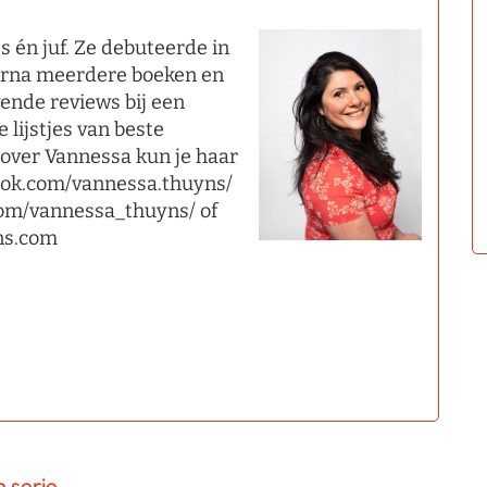
s én juf. Ze debuteerde in
arna meerdere boeken en
vende reviews bij een
 lijstjes van beste
over Vannessa kun je haar
ook.com/vannessa.thuyns/
com/vannessa_thuyns/ of
ns.com
 serie