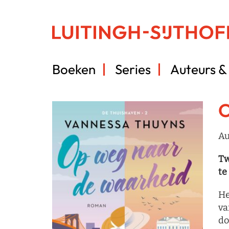
Boeken
Series
Auteurs & 
O
Au
Tw
te
He
va
do