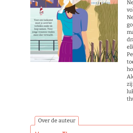
Ne
vo
Ne
go
ma
dr
el
Pe
to
ho
Al
zi
lu
th
Over de auteur