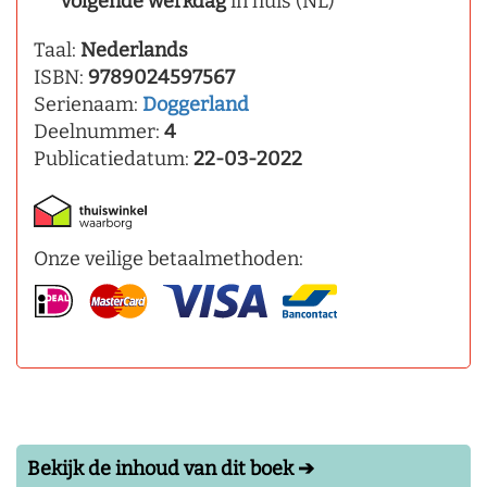
volgende werkdag
in huis (NL)
Taal:
Nederlands
ISBN:
9789024597567
Serienaam:
Doggerland
Deelnummer:
4
Publicatiedatum:
22-03-2022
Onze veilige betaalmethoden:
Bekijk de inhoud van dit boek ➔