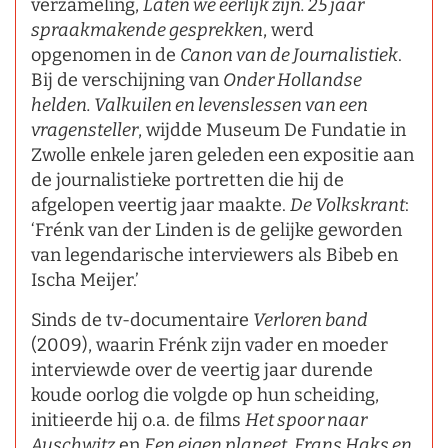
verzameling,
Laten we eerlijk zijn. 25 jaar
spraakmakende gesprekken
, werd
opgenomen in de
Canon van de Journalistiek
.
Bij de verschijning van
Onder Hollandse
helden. Valkuilen en levenslessen van een
vragensteller
, wijdde Museum De Fundatie in
Zwolle enkele jaren geleden een expositie aan
de journalistieke portretten die hij de
afgelopen veertig jaar maakte.
De Volkskrant
:
‘Frénk van der Linden is de gelijke geworden
van legendarische interviewers als Bibeb en
Ischa Meijer.’
Sinds de tv-documentaire
Verloren band
(2009), waarin Frénk zijn vader en moeder
interviewde over de veertig jaar durende
koude oorlog die volgde op hun scheiding,
initieerde hij o.a. de films
Het spoor naar
Auschwitz
en
Een eigen planeet. Frans Haks en