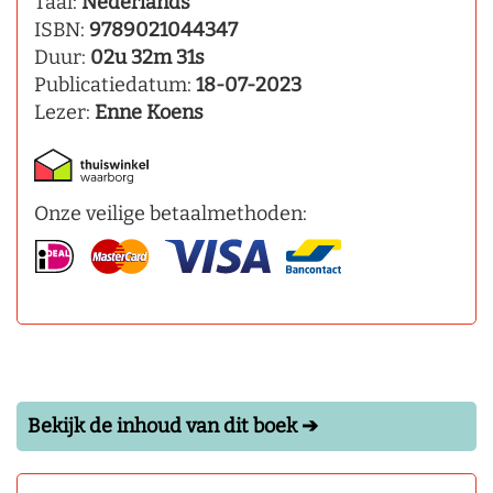
Taal:
Nederlands
ISBN:
9789021044347
Duur:
02u 32m 31s
Publicatiedatum:
18-07-2023
Lezer:
Enne Koens
Onze veilige betaalmethoden:
Bekijk de inhoud van dit boek ➔