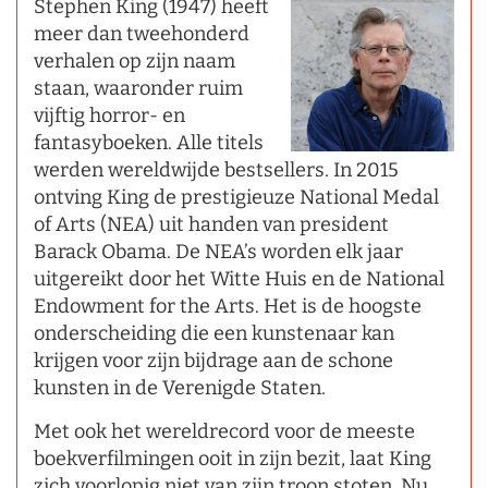
Stephen King (1947) heeft
meer dan tweehonderd
verhalen op zijn naam
staan, waaronder ruim
vijftig horror- en
fantasyboeken. Alle titels
werden wereldwijde bestsellers. In 2015
ontving King de prestigieuze National Medal
of Arts (NEA) uit handen van president
Barack Obama. De NEA’s worden elk jaar
uitgereikt door het Witte Huis en de National
Endowment for the Arts. Het is de hoogste
onderscheiding die een kunstenaar kan
krijgen voor zijn bijdrage aan de schone
kunsten in de Verenigde Staten.
Met ook het wereldrecord voor de meeste
boekverfilmingen ooit in zijn bezit, laat King
zich voorlopig niet van zijn troon stoten. Nu