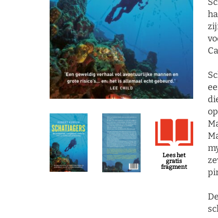
Sc
ha
zi
vo
Ca
Sc
ee
di
op
Ma
Ma
my
Lees het
ze
gratis
fragment
pi
De
sc