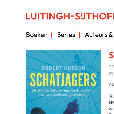
Boeken
Series
Auteurs & 
S
de
sc
Au
‘A
Ne
va