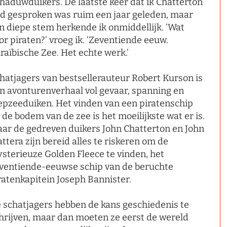
haduwduikers. De laatste keer dat ik Chatterton
d gesproken was ruim een jaar geleden, maar
jn diepe stem herkende ik onmiddellijk. ‘Wat
or piraten?’ vroeg ik. ‘Zeventiende eeuw.
raïbische Zee. Het echte werk.’
hatjagers van bestsellerauteur Robert Kurson is
n avonturenverhaal vol gevaar, spanning en
epzeeduiken. Het vinden van een piratenschip
 de bodem van de zee is het moeilijkste wat er is.
ar de gedreven duikers John Chatterton en John
ttera zijn bereid alles te riskeren om de
sterieuze Golden Fleece te vinden, het
ventiende-eeuwse schip van de beruchte
ratenkapitein Joseph Bannister.
 schatjagers hebben de kans geschiedenis te
hrijven, maar dan moeten ze eerst de wereld