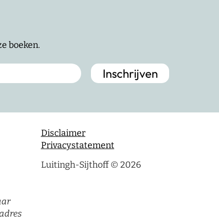
nze boeken.
Disclaimer
Privacystatement
Luitingh-Sijthoff © 2026
aar
adres