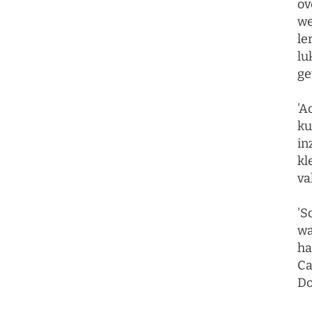
ov
we
le
lu
ge
'A
ku
in
kl
va
'S
wa
ha
Ca
Do