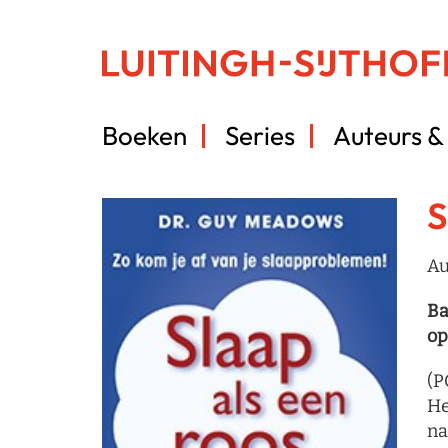
Boeken
Series
Auteurs & 
S
Au
Ba
op
(P
He
na