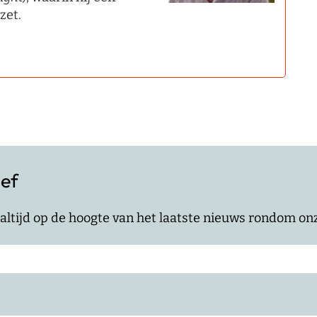
zet.
ief
jf altijd op de hoogte van het laatste nieuws rondom o