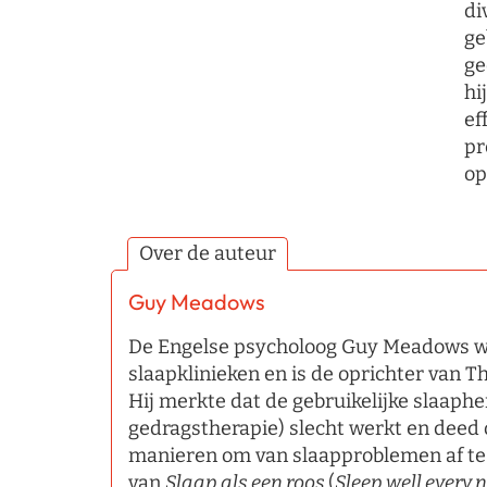
di
ge
ge
hi
ef
pr
op
Over de auteur
Guy Meadows
De Engelse psycholoog Guy Meadows we
slaapklinieken en is de oprichter van T
Hij merkte dat de gebruikelijke slaaph
gedragstherapie) slecht werkt en deed
manieren om van slaapproblemen af te
van
Slaap als een roos
(
Sleep well every n