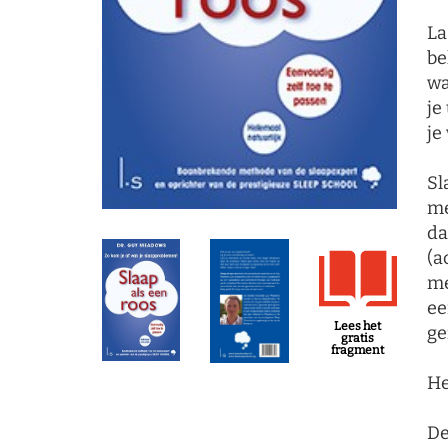
La
be
wa
je
je
Sl
me
da
(a
me
ee
Lees het
ge
gratis
fragment
He
De