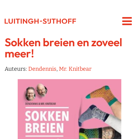
Sokken breien en zoveel
meer!
Auteurs:
Dendennis
,
Mr. Knitbear