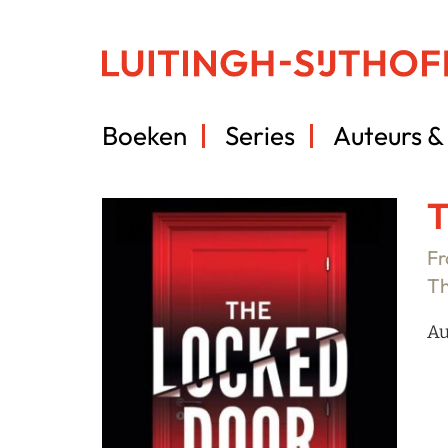
Boeken
Series
Auteurs & 
T
Fr
T
Au