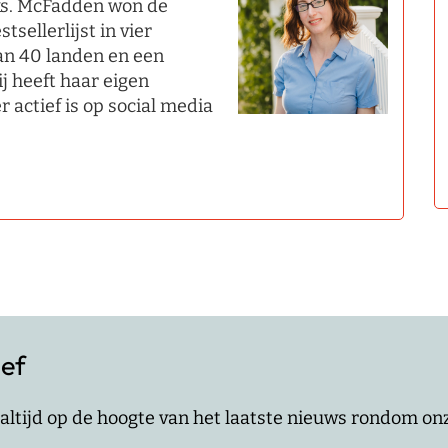
ks. McFadden won de
sellerlijst in vier
an 40 landen en een
ij heeft haar eigen
r actief is op social media
ief
jf altijd op de hoogte van het laatste nieuws rondom o