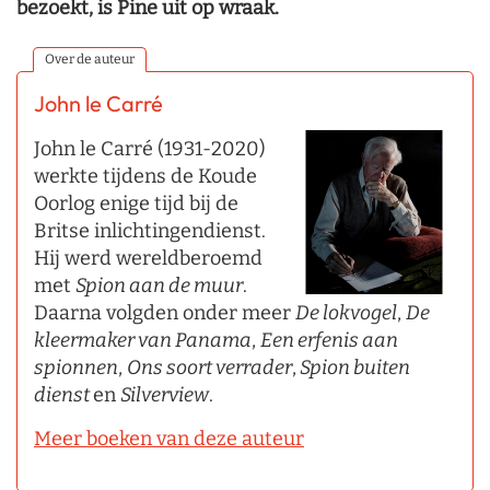
bezoekt, is Pine uit op wraak.
Over de auteur
John le Carré
John le Carré (1931-2020)
werkte tijdens de Koude
Oorlog enige tijd bij de
Britse inlichtingendienst.
Hij werd wereldberoemd
met
Spion aan de muur
.
Daarna volgden onder meer
De lokvogel
,
De
kleermaker van Panama
,
Een erfenis aan
spionnen
,
Ons soort verrader
,
Spion buiten
dienst
en
Silverview
.
Meer boeken van deze auteur