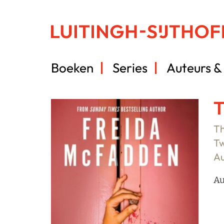
Boeken
Series
Auteurs & 
T
Th
Tw
Au
Au