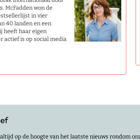
 brak internationaal door
ks. McFadden won de
sellerlijst in vier
an 40 landen en een
ij heeft haar eigen
r actief is op social media
ief
jf altijd op de hoogte van het laatste nieuws rondom o