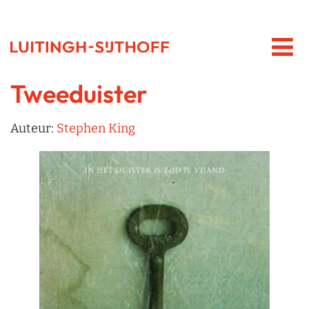
Tweeduister
Auteur:
Stephen King