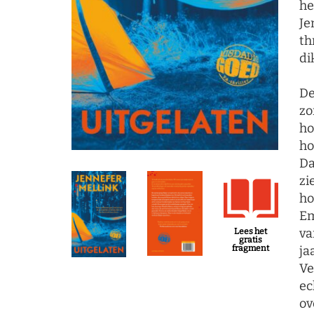
he
Je
th
di
De
zo
ho
ho
Da
zi
ho
Em
va
Lees het
gratis
ja
fragment
Ve
ec
ov