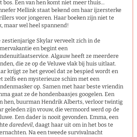
t bos. Een van hen komt niet meer thuis...
nnefer Mellink staat bekend om haar ijzersterke
rillers voor jongeren. Haar boeken zijn niet te
k, maar wel heel spannend!
 zestienjarige Skylar verveelt zich in de
mervakantie en begint een
ndenuitlaatservice. Algauw heeft ze meerdere
nden, die ze op de Veluwe vlak bij huis uitlaat.
ar krijgt ze het gevoel dat ze bespied wordt en
et zelfs een mysterieuze schim met een
ndenmasker op. Samen met haar beste vriendin
ma gaat ze de hondenbaasjes googelen. Een
n hen, buurman Hendrik Alberts, verloor twintig
ar geleden zijn vrouw, die vermoord werd op de
luwe. Een dader is nooit gevonden. Emma, een
hte
daredevil
, daagt haar uit om in het bos te
ernachten. Na een tweede survivalnacht