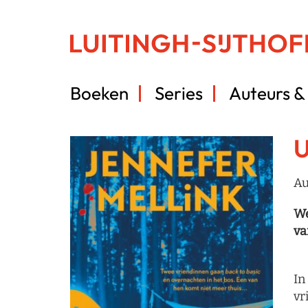
Boeken
Series
Auteurs & 
U
Au
We
va
In
vr