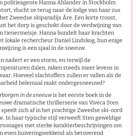
n politieagente Hanna Ahlander in Stockholm
stort, vlucht ze terug naar de lodge van haar zus
 het Zweedse skiparadijs Åre. Een korte troost,
nt het dorp is geschokt door de verdwijning van
n tienermeisje. Hanna bundelt haar krachten
t lokale rechercheur Daniel Lindskog, hun enige
nwijzing is een sjaal in de sneeuw.
n nadert er een storm, en terwijl de
mperaturen dalen, raken steeds meer levens in
vaar. Hoeveel slachtoffers zullen er vallen als de
arheid helemaal raakt ondergesneeuwd?
rborgen in de sneeuw
is het eerste boek in de
euwe dramatische thrillerserie van Viveca Sten
 speelt zich af in het prachtige Zweedse ski-oord
e. In haar typische stijl verweeft Sten geweldige
rsonages met sterke karakterbeschrijvingen om
n even huiveringwekkend als betoverend