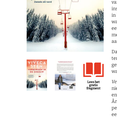
va
in
in
wa
ee
me
aa
Da
te
ge
wa
Ve
Lees het
gratis
ni
fragment
en
År
pe
ee