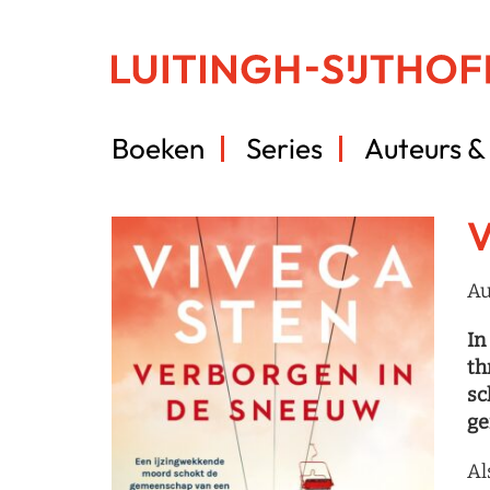
Boeken
Series
Auteurs & 
V
Au
In
th
sc
ge
Al