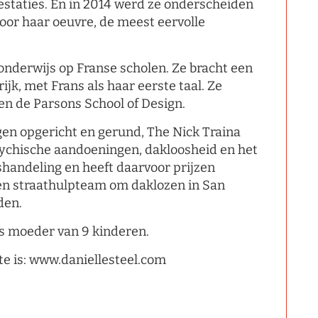
restaties. En in 2014 werd ze onderscheiden
oor haar oeuvre, de meest eervolle
onderwijs op Franse scholen. Ze bracht een
ijk, met Frans als haar eerste taal. Ze
en de Parsons School of Design.
ngen opgericht en gerund, The Nick Traina
sychische aandoeningen, dakloosheid en het
andeling en heeft daarvoor prijzen
een straathulpteam om daklozen in San
den.
is moeder van 9 kinderen.
e is: www.daniellesteel.com