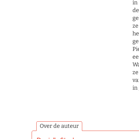
in
de
ge
ze
he
ge
Pi
ee
Wa
ze
va
in
Over de auteur