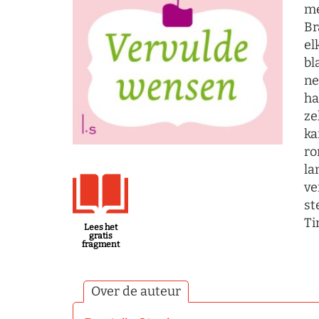
me
Br
el
bl
ne
ha
ze
ka
ro
la
ve
st
Ti
Lees het
gratis
fragment
Over de auteur