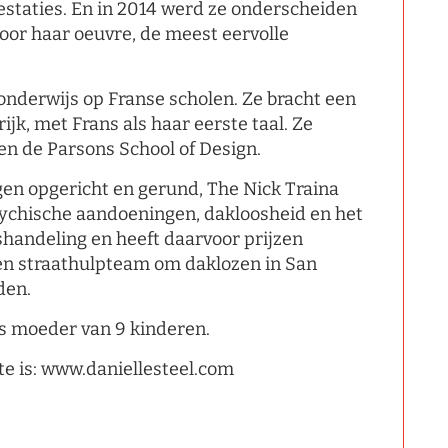
restaties. En in 2014 werd ze onderscheiden
oor haar oeuvre, de meest eervolle
onderwijs op Franse scholen. Ze bracht een
ijk, met Frans als haar eerste taal. Ze
en de Parsons School of Design.
ngen opgericht en gerund, The Nick Traina
sychische aandoeningen, dakloosheid en het
andeling en heeft daarvoor prijzen
een straathulpteam om daklozen in San
den.
is moeder van 9 kinderen.
e is: www.daniellesteel.com