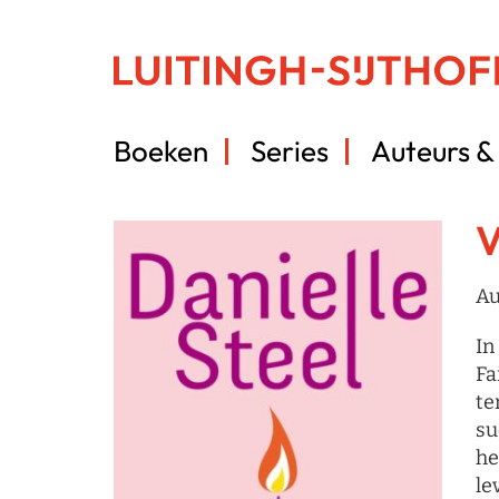
Boeken
Series
Auteurs & 
V
Au
In
Fa
te
su
he
le