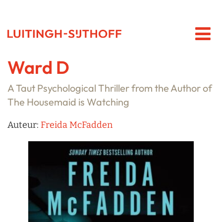
Ward D
A Taut Psychological Thriller from the Author of
The Housemaid is Watching
Auteur:
Freida McFadden