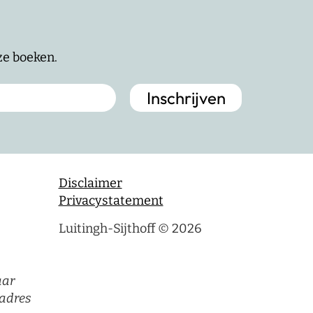
nze boeken.
Disclaimer
Privacystatement
Luitingh-Sijthoff © 2026
aar
adres