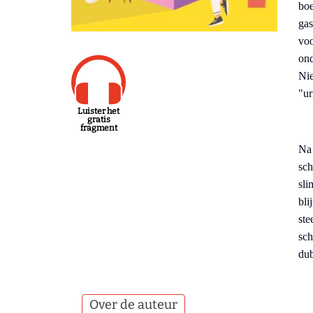
boe
gas
voo
ond
Nie
"ur
Luister het
gratis
fragment
Na 
sch
sli
bli
ste
sch
dub
Over de auteur