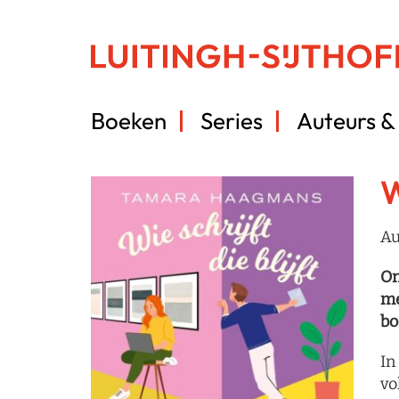
Boeken
Series
Auteurs & 
W
Au
On
me
bo
In
vo