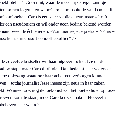
tiekhotel in ’t Gooi runt, waar de meest rijke, eigenzinnige
ten komen logeren én waar Caro haar inspiratie vandaan haalt
r haar boeken. Caro is een succesvolle auteur, maar schrijft
er een pseudoniem en wil onder geen beding bekend worden.
mand weet de échte reden. <?xml:namespace prefix = "o" ns =
n:schemas-microsoft-com:office:office" />
de zoveelste bestseller wil haar uitgever toch dat ze uit de
aduw stapt, maar Caro durft niet. Dan bedenkt haar vader een
mme oplossing waardoor haar geheimen verborgen kunnen
jven – totdat journalist Jesse ineens zijn neus in haar zaken
ekt. Wanneer ook nog de toekomst van het boetiekhotel op losse
roeven komt te staan, moet Caro keuzes maken. Hoeveel is haar
belleven haar waard?