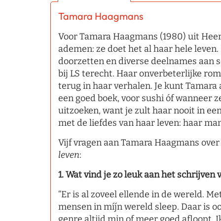
Tamara Haagmans
Voor Tamara Haagmans (1980) uit Heerle
ademen: ze doet het al haar hele leven.
doorzetten en diverse deelnames aan s
bij LS terecht. Haar onverbeterlijke roma
terug in haar verhalen. Je kunt Tamara
een goed boek, voor sushi óf wanneer 
uitzoeken, want je zult haar nooit in
met de liefdes van haar leven: haar ma
Vijf vragen aan Tamara Haagmans ove
leven
:
1. Wat vind je zo leuk aan het schrijven
“Er is al zoveel ellende in de wereld. M
mensen in míjn wereld sleep. Daar is oo
genre altijd min of meer goed afloopt. I