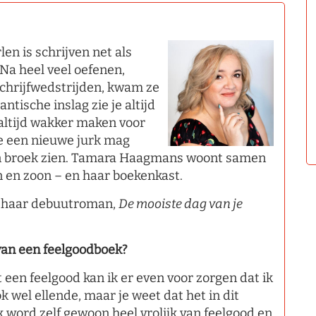
n is schrijven net als
 Na heel veel oefenen,
chrijfwedstrijden, kwam ze
ntische inslag zie je altijd
 altijd wakker maken voor
ze een nieuwe jurk mag
 een broek zien. Tamara Haagmans woont samen
n en zoon – en haar boekenkast.
r haar debuutroman,
De mooiste dag van je
 van een feelgoodboek?
et een feelgood kan ik er even voor zorgen dat ik
k wel ellende, maar je weet dat het in dit
k word zelf gewoon heel vrolijk van feelgood en