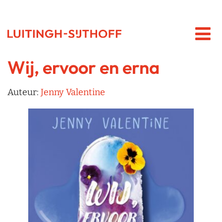
Wij, ervoor en erna
Auteur:
Jenny Valentine