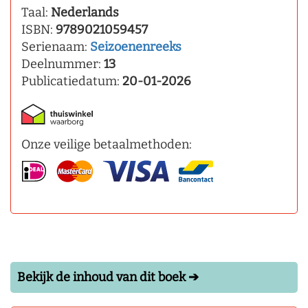
Taal:
Nederlands
ISBN:
9789021059457
Serienaam:
Seizoenenreeks
Deelnummer:
13
Publicatiedatum:
20-01-2026
Onze veilige betaalmethoden:
Bekijk de inhoud van dit boek ➔