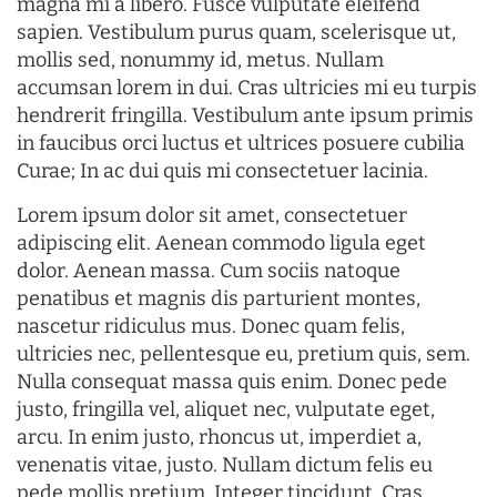
magna mi a libero. Fusce vulputate eleifend
sapien. Vestibulum purus quam, scelerisque ut,
mollis sed, nonummy id, metus. Nullam
accumsan lorem in dui. Cras ultricies mi eu turpis
hendrerit fringilla. Vestibulum ante ipsum primis
in faucibus orci luctus et ultrices posuere cubilia
Curae; In ac dui quis mi consectetuer lacinia.
Lorem ipsum dolor sit amet, consectetuer
adipiscing elit. Aenean commodo ligula eget
dolor. Aenean massa. Cum sociis natoque
penatibus et magnis dis parturient montes,
nascetur ridiculus mus. Donec quam felis,
ultricies nec, pellentesque eu, pretium quis, sem.
Nulla consequat massa quis enim. Donec pede
justo, fringilla vel, aliquet nec, vulputate eget,
arcu. In enim justo, rhoncus ut, imperdiet a,
venenatis vitae, justo. Nullam dictum felis eu
pede mollis pretium. Integer tincidunt. Cras