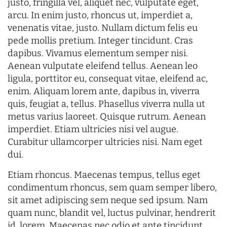
justo, fringilla vel, aliquet nec, vulputate eget,
arcu. In enim justo, rhoncus ut, imperdiet a,
venenatis vitae, justo. Nullam dictum felis eu
pede mollis pretium. Integer tincidunt. Cras
dapibus. Vivamus elementum semper nisi.
Aenean vulputate eleifend tellus. Aenean leo
ligula, porttitor eu, consequat vitae, eleifend ac,
enim. Aliquam lorem ante, dapibus in, viverra
quis, feugiat a, tellus. Phasellus viverra nulla ut
metus varius laoreet. Quisque rutrum. Aenean
imperdiet. Etiam ultricies nisi vel augue.
Curabitur ullamcorper ultricies nisi. Nam eget
dui.
Etiam rhoncus. Maecenas tempus, tellus eget
condimentum rhoncus, sem quam semper libero,
sit amet adipiscing sem neque sed ipsum. Nam
quam nunc, blandit vel, luctus pulvinar, hendrerit
id, lorem. Maecenas nec odio et ante tincidunt