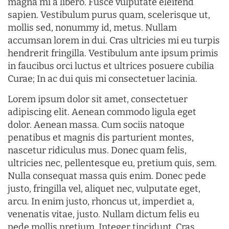
magna mi a libero. Fusce vulputate eleifend
sapien. Vestibulum purus quam, scelerisque ut,
mollis sed, nonummy id, metus. Nullam
accumsan lorem in dui. Cras ultricies mi eu turpis
hendrerit fringilla. Vestibulum ante ipsum primis
in faucibus orci luctus et ultrices posuere cubilia
Curae; In ac dui quis mi consectetuer lacinia.
Lorem ipsum dolor sit amet, consectetuer
adipiscing elit. Aenean commodo ligula eget
dolor. Aenean massa. Cum sociis natoque
penatibus et magnis dis parturient montes,
nascetur ridiculus mus. Donec quam felis,
ultricies nec, pellentesque eu, pretium quis, sem.
Nulla consequat massa quis enim. Donec pede
justo, fringilla vel, aliquet nec, vulputate eget,
arcu. In enim justo, rhoncus ut, imperdiet a,
venenatis vitae, justo. Nullam dictum felis eu
pede mollis pretium. Integer tincidunt. Cras