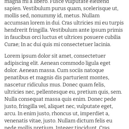
magna mi a libero. Fusce vulputate eleifend
sapien. Vestibulum purus quam, scelerisque ut,
mollis sed, nonummy id, metus. Nullam
accumsan lorem in dui. Cras ultricies mi eu turpis
hendrerit fringilla. Vestibulum ante ipsum primis
in faucibus orci luctus et ultrices posuere cubilia
Curae; In ac dui quis mi consectetuer lacinia.
Lorem ipsum dolor sit amet, consectetuer
adipiscing elit. Aenean commodo ligula eget
dolor. Aenean massa. Cum sociis natoque
penatibus et magnis dis parturient montes,
nascetur ridiculus mus. Donec quam felis,
ultricies nec, pellentesque eu, pretium quis, sem.
Nulla consequat massa quis enim. Donec pede
justo, fringilla vel, aliquet nec, vulputate eget,
arcu. In enim justo, rhoncus ut, imperdiet a,
venenatis vitae, justo. Nullam dictum felis eu
pede mollis pretium. Integer tincidunt. Cras