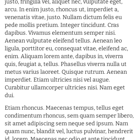
justo, fringilla vel, aliquet nec, vulputate eget,
arcu. In enim justo, rhoncus ut, imperdiet a,
venenatis vitae, justo. Nullam dictum felis eu
pede mollis pretium. Integer tincidunt. Cras
dapibus. Vivamus elementum semper nisi.
Aenean vulputate eleifend tellus. Aenean leo
ligula, porttitor eu, consequat vitae, eleifend ac,
enim. Aliquam lorem ante, dapibus in, viverra
quis, feugiat a, tellus. Phasellus viverra nulla ut
metus varius laoreet. Quisque rutrum. Aenean
imperdiet. Etiam ultricies nisi vel augue.
Curabitur ullamcorper ultricies nisi. Nam eget
dui.
Etiam rhoncus. Maecenas tempus, tellus eget
condimentum rhoncus, sem quam semper libero,
sit amet adipiscing sem neque sed ipsum. Nam
quam nunc, blandit vel, luctus pulvinar, hendrerit
id, lorem. Maecenas nec odio et ante tincidunt