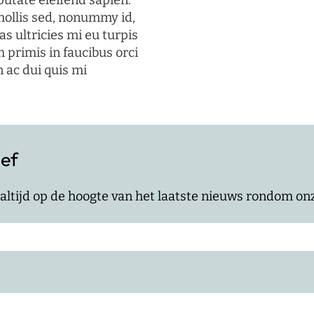
putate eleifend sapien.
mollis sed, nonummy id,
s ultricies mi eu turpis
 primis in faucibus orci
n ac dui quis mi
ief
jf altijd op de hoogte van het laatste nieuws rondom o