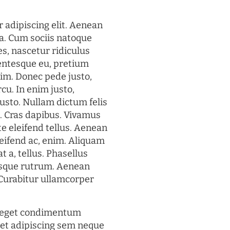
 adipiscing elit. Aenean
a. Cum sociis natoque
s, nascetur ridiculus
lentesque eu, pretium
im. Donec pede justo,
rcu. In enim justo,
justo. Nullam dictum felis
t. Cras dapibus. Vivamus
 eleifend tellus. Aenean
eleifend ac, enim. Aliquam
t a, tellus. Phasellus
uisque rutrum. Aenean
. Curabitur ullamcorper
s eget condimentum
et adipiscing sem neque