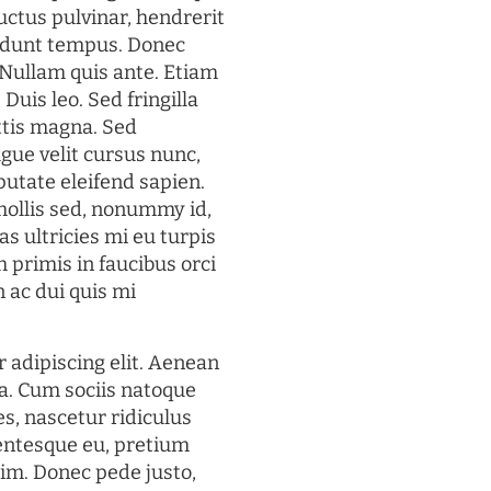
uctus pulvinar, hendrerit
cidunt tempus. Donec
. Nullam quis ante. Etiam
 Duis leo. Sed fringilla
ttis magna. Sed
gue velit cursus nunc,
putate eleifend sapien.
mollis sed, nonummy id,
s ultricies mi eu turpis
 primis in faucibus orci
n ac dui quis mi
 adipiscing elit. Aenean
a. Cum sociis natoque
s, nascetur ridiculus
lentesque eu, pretium
im. Donec pede justo,