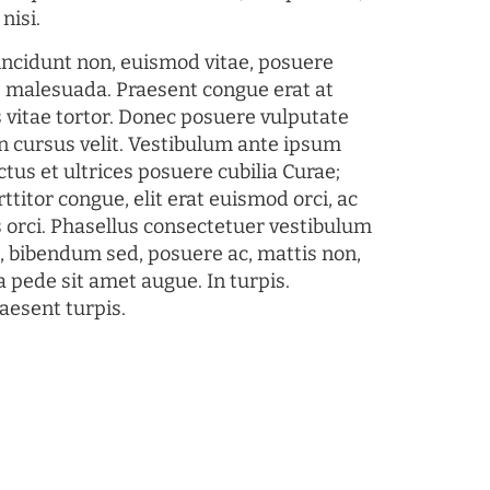
nisi.
tincidunt non, euismod vitae, posuere
s malesuada. Praesent congue erat at
 vitae tortor. Donec posuere vulputate
 cursus velit. Vestibulum ante ipsum
ctus et ultrices posuere cubilia Curae;
ttitor congue, elit erat euismod orci, ac
s orci. Phasellus consectetuer vestibulum
s, bibendum sed, posuere ac, mattis non,
a pede sit amet augue. In turpis.
aesent turpis.