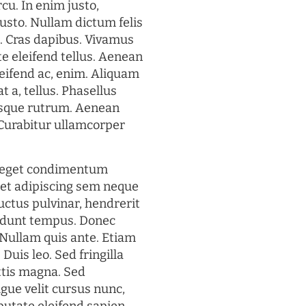
rcu. In enim justo,
justo. Nullam dictum felis
t. Cras dapibus. Vivamus
 eleifend tellus. Aenean
eleifend ac, enim. Aliquam
t a, tellus. Phasellus
uisque rutrum. Aenean
. Curabitur ullamcorper
s eget condimentum
et adipiscing sem neque
uctus pulvinar, hendrerit
cidunt tempus. Donec
. Nullam quis ante. Etiam
 Duis leo. Sed fringilla
ttis magna. Sed
gue velit cursus nunc,