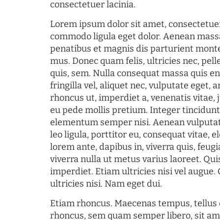
consectetuer lacinia.
Lorem ipsum dolor sit amet, consectetuer
commodo ligula eget dolor. Aenean mass
penatibus et magnis dis parturient monte
mus. Donec quam felis, ultricies nec, pel
quis, sem. Nulla consequat massa quis en
fringilla vel, aliquet nec, vulputate eget, a
rhoncus ut, imperdiet a, venenatis vitae, 
eu pede mollis pretium. Integer tincidun
elementum semper nisi. Aenean vulputate
leo ligula, porttitor eu, consequat vitae, 
lorem ante, dapibus in, viverra quis, feugia
viverra nulla ut metus varius laoreet. Q
imperdiet. Etiam ultricies nisi vel augue
ultricies nisi. Nam eget dui.
Etiam rhoncus. Maecenas tempus, tellu
rhoncus, sem quam semper libero, sit am