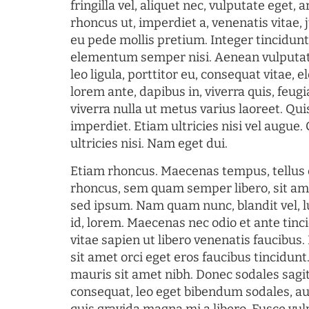
fringilla vel, aliquet nec, vulputate eget, a
rhoncus ut, imperdiet a, venenatis vitae, 
eu pede mollis pretium. Integer tincidun
elementum semper nisi. Aenean vulputate
leo ligula, porttitor eu, consequat vitae, 
lorem ante, dapibus in, viverra quis, feugia
viverra nulla ut metus varius laoreet. Q
imperdiet. Etiam ultricies nisi vel augue
ultricies nisi. Nam eget dui.
Etiam rhoncus. Maecenas tempus, tellu
rhoncus, sem quam semper libero, sit am
sed ipsum. Nam quam nunc, blandit vel, l
id, lorem. Maecenas nec odio et ante tin
vitae sapien ut libero venenatis faucibus
sit amet orci eget eros faucibus tincidunt.
mauris sit amet nibh. Donec sodales sagi
consequat, leo eget bibendum sodales, au