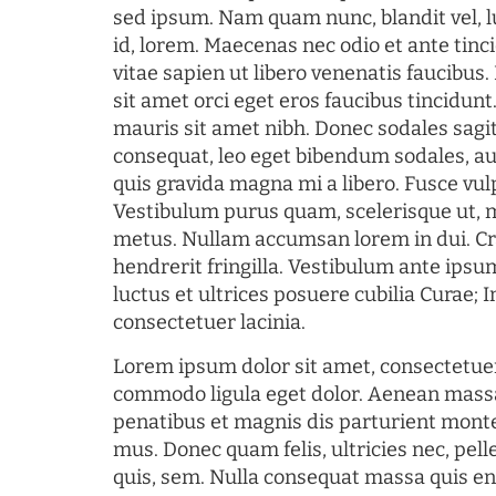
sed ipsum. Nam quam nunc, blandit vel, l
id, lorem. Maecenas nec odio et ante tin
vitae sapien ut libero venenatis faucibus
sit amet orci eget eros faucibus tincidunt.
mauris sit amet nibh. Donec sodales sagi
consequat, leo eget bibendum sodales, au
quis gravida magna mi a libero. Fusce vul
Vestibulum purus quam, scelerisque ut, 
metus. Nullam accumsan lorem in dui. Cra
hendrerit fringilla. Vestibulum ante ipsum
luctus et ultrices posuere cubilia Curae; I
consectetuer lacinia.
Lorem ipsum dolor sit amet, consectetuer
commodo ligula eget dolor. Aenean mass
penatibus et magnis dis parturient monte
mus. Donec quam felis, ultricies nec, pel
quis, sem. Nulla consequat massa quis en