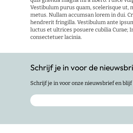
quis gravida magna mi a libero. Fusce vul
Vestibulum purus quam, scelerisque ut, 
metus. Nullam accumsan lorem in dui. Cra
hendrerit fringilla. Vestibulum ante ipsum
luctus et ultrices posuere cubilia Curae; I
consectetuer lacinia.
Schrijf je in voor de nieuwsbr
Schrijf je in voor onze nieuwsbrief en bli