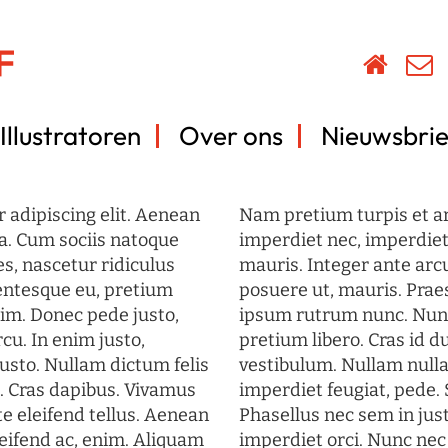
Illustratoren
Over ons
Nieuwsbrie
 adipiscing elit. Aenean
Nam pretium turpis et arc
a. Cum sociis natoque
imperdiet nec, imperdiet 
s, nascetur ridiculus
mauris. Integer ante arc
lentesque eu, pretium
posuere ut, mauris. Prae
im. Donec pede justo,
ipsum rutrum nunc. Nun
rcu. In enim justo,
pretium libero. Cras id du
justo. Nullam dictum felis
vestibulum. Nullam nulla
t. Cras dapibus. Vivamus
imperdiet feugiat, pede. 
 eleifend tellus. Aenean
Phasellus nec sem in just
eleifend ac, enim. Aliquam
imperdiet orci. Nunc nec