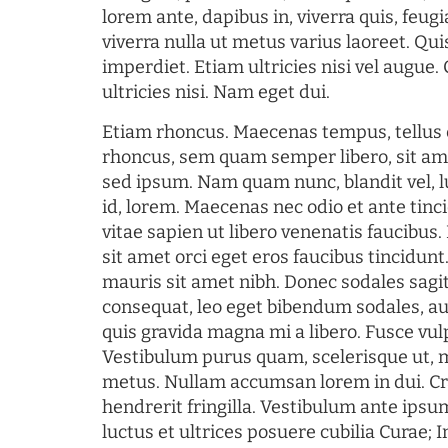
lorem ante, dapibus in, viverra quis, feugia
viverra nulla ut metus varius laoreet. Q
imperdiet. Etiam ultricies nisi vel augue
ultricies nisi. Nam eget dui.
Etiam rhoncus. Maecenas tempus, tellu
rhoncus, sem quam semper libero, sit am
sed ipsum. Nam quam nunc, blandit vel, l
id, lorem. Maecenas nec odio et ante tin
vitae sapien ut libero venenatis faucibus
sit amet orci eget eros faucibus tincidunt.
mauris sit amet nibh. Donec sodales sagi
consequat, leo eget bibendum sodales, au
quis gravida magna mi a libero. Fusce vul
Vestibulum purus quam, scelerisque ut, 
metus. Nullam accumsan lorem in dui. Cra
hendrerit fringilla. Vestibulum ante ipsum
luctus et ultrices posuere cubilia Curae; I