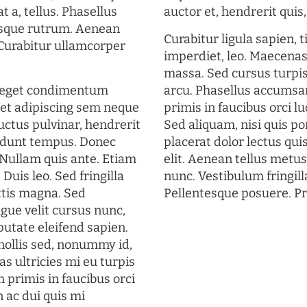
t a, tellus. Phasellus
auctor et, hendrerit quis, 
uisque rutrum. Aenean
Curabitur ligula sapien, 
. Curabitur ullamcorper
imperdiet, leo. Maecena
massa. Sed cursus turpis
s eget condimentum
arcu. Phasellus accumsan
et adipiscing sem neque
primis in faucibus orci lu
uctus pulvinar, hendrerit
Sed aliquam, nisi quis por
cidunt tempus. Donec
placerat dolor lectus qui
. Nullam quis ante. Etiam
elit. Aenean tellus metu
 Duis leo. Sed fringilla
nunc. Vestibulum fringill
ttis magna. Sed
Pellentesque posuere. Pr
gue velit cursus nunc,
putate eleifend sapien.
mollis sed, nonummy id,
s ultricies mi eu turpis
 primis in faucibus orci
n ac dui quis mi