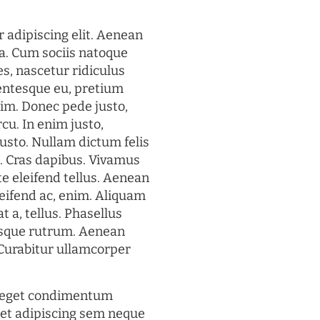
 adipiscing elit. Aenean
a. Cum sociis natoque
s, nascetur ridiculus
lentesque eu, pretium
im. Donec pede justo,
rcu. In enim justo,
justo. Nullam dictum felis
t. Cras dapibus. Vivamus
 eleifend tellus. Aenean
eleifend ac, enim. Aliquam
t a, tellus. Phasellus
uisque rutrum. Aenean
. Curabitur ullamcorper
s eget condimentum
et adipiscing sem neque