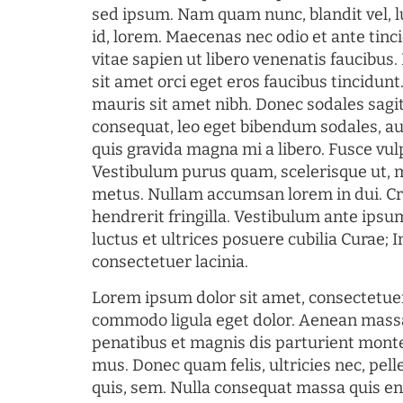
sed ipsum. Nam quam nunc, blandit vel, l
id, lorem. Maecenas nec odio et ante tin
vitae sapien ut libero venenatis faucibus
sit amet orci eget eros faucibus tincidunt.
mauris sit amet nibh. Donec sodales sagi
consequat, leo eget bibendum sodales, au
quis gravida magna mi a libero. Fusce vul
Vestibulum purus quam, scelerisque ut, 
metus. Nullam accumsan lorem in dui. Cra
hendrerit fringilla. Vestibulum ante ipsum
luctus et ultrices posuere cubilia Curae; I
consectetuer lacinia.
Lorem ipsum dolor sit amet, consectetuer
commodo ligula eget dolor. Aenean mass
penatibus et magnis dis parturient monte
mus. Donec quam felis, ultricies nec, pel
quis, sem. Nulla consequat massa quis en