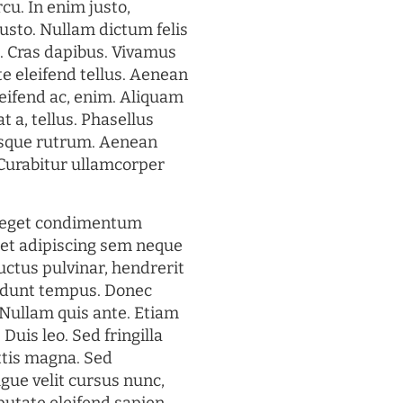
rcu. In enim justo,
justo. Nullam dictum felis
t. Cras dapibus. Vivamus
 eleifend tellus. Aenean
eleifend ac, enim. Aliquam
t a, tellus. Phasellus
uisque rutrum. Aenean
. Curabitur ullamcorper
s eget condimentum
et adipiscing sem neque
uctus pulvinar, hendrerit
cidunt tempus. Donec
. Nullam quis ante. Etiam
 Duis leo. Sed fringilla
ttis magna. Sed
gue velit cursus nunc,