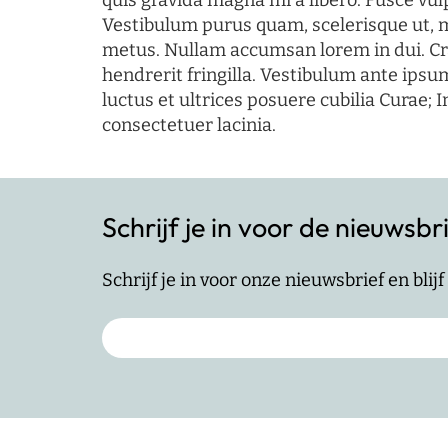
quis gravida magna mi a libero. Fusce vul
Vestibulum purus quam, scelerisque ut, 
metus. Nullam accumsan lorem in dui. Cra
hendrerit fringilla. Vestibulum ante ipsum
luctus et ultrices posuere cubilia Curae; I
consectetuer lacinia.
Schrijf je in voor de nieuwsbr
Schrijf je in voor onze nieuwsbrief en bli