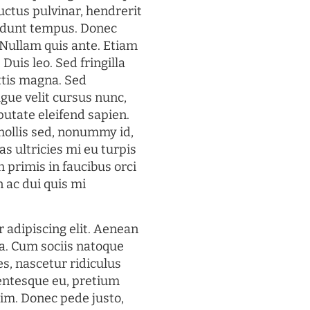
uctus pulvinar, hendrerit
cidunt tempus. Donec
. Nullam quis ante. Etiam
 Duis leo. Sed fringilla
ttis magna. Sed
gue velit cursus nunc,
putate eleifend sapien.
mollis sed, nonummy id,
s ultricies mi eu turpis
 primis in faucibus orci
n ac dui quis mi
 adipiscing elit. Aenean
a. Cum sociis natoque
s, nascetur ridiculus
lentesque eu, pretium
im. Donec pede justo,