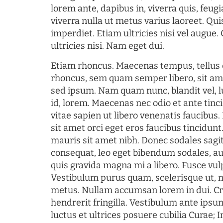
lorem ante, dapibus in, viverra quis, feugia
viverra nulla ut metus varius laoreet. Q
imperdiet. Etiam ultricies nisi vel augue
ultricies nisi. Nam eget dui.
Etiam rhoncus. Maecenas tempus, tellu
rhoncus, sem quam semper libero, sit am
sed ipsum. Nam quam nunc, blandit vel, l
id, lorem. Maecenas nec odio et ante tin
vitae sapien ut libero venenatis faucibus
sit amet orci eget eros faucibus tincidunt.
mauris sit amet nibh. Donec sodales sagi
consequat, leo eget bibendum sodales, au
quis gravida magna mi a libero. Fusce vul
Vestibulum purus quam, scelerisque ut, 
metus. Nullam accumsan lorem in dui. Cra
hendrerit fringilla. Vestibulum ante ipsum
luctus et ultrices posuere cubilia Curae; I