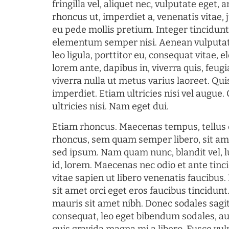
fringilla vel, aliquet nec, vulputate eget, a
rhoncus ut, imperdiet a, venenatis vitae, 
eu pede mollis pretium. Integer tincidun
elementum semper nisi. Aenean vulputate
leo ligula, porttitor eu, consequat vitae, 
lorem ante, dapibus in, viverra quis, feugia
viverra nulla ut metus varius laoreet. Q
imperdiet. Etiam ultricies nisi vel augue
ultricies nisi. Nam eget dui.
Etiam rhoncus. Maecenas tempus, tellu
rhoncus, sem quam semper libero, sit am
sed ipsum. Nam quam nunc, blandit vel, l
id, lorem. Maecenas nec odio et ante tin
vitae sapien ut libero venenatis faucibus
sit amet orci eget eros faucibus tincidunt.
mauris sit amet nibh. Donec sodales sagi
consequat, leo eget bibendum sodales, au