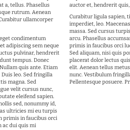
t a, tellus. Phasellus
auctor et, hendrerit quis, 
uisque rutrum. Aenean
Curabitur ligula sapien, 
. Curabitur ullamcorper
imperdiet, leo. Maecena
massa. Sed cursus turpis
s eget condimentum
arcu. Phasellus accumsan
et adipiscing sem neque
primis in faucibus orci lu
uctus pulvinar, hendrerit
Sed aliquam, nisi quis por
cidunt tempus. Donec
placerat dolor lectus qui
. Nullam quis ante. Etiam
elit. Aenean tellus metu
 Duis leo. Sed fringilla
nunc. Vestibulum fringill
ttis magna. Sed
Pellentesque posuere. Pr
gue velit cursus nunc,
putate eleifend sapien.
mollis sed, nonummy id,
s ultricies mi eu turpis
 primis in faucibus orci
n ac dui quis mi