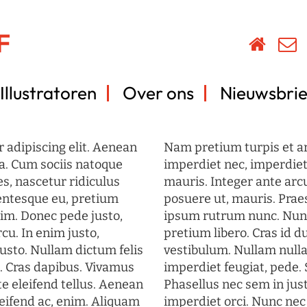
Illustratoren
Over ons
Nieuwsbrie
 adipiscing elit. Aenean
Nam pretium turpis et arc
a. Cum sociis natoque
imperdiet nec, imperdiet 
s, nascetur ridiculus
mauris. Integer ante arc
lentesque eu, pretium
posuere ut, mauris. Prae
im. Donec pede justo,
ipsum rutrum nunc. Nun
rcu. In enim justo,
pretium libero. Cras id du
justo. Nullam dictum felis
vestibulum. Nullam nulla
t. Cras dapibus. Vivamus
imperdiet feugiat, pede. 
 eleifend tellus. Aenean
Phasellus nec sem in just
eleifend ac, enim. Aliquam
imperdiet orci. Nunc nec