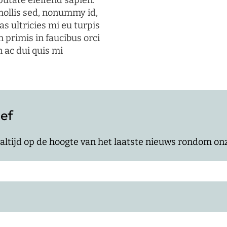
putate eleifend sapien.
mollis sed, nonummy id,
s ultricies mi eu turpis
 primis in faucibus orci
n ac dui quis mi
ief
jf altijd op de hoogte van het laatste nieuws rondom o