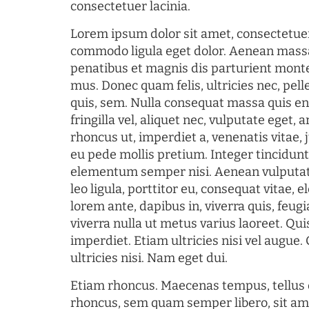
consectetuer lacinia.
Lorem ipsum dolor sit amet, consectetuer
commodo ligula eget dolor. Aenean mass
penatibus et magnis dis parturient monte
mus. Donec quam felis, ultricies nec, pel
quis, sem. Nulla consequat massa quis en
fringilla vel, aliquet nec, vulputate eget, a
rhoncus ut, imperdiet a, venenatis vitae, 
eu pede mollis pretium. Integer tincidun
elementum semper nisi. Aenean vulputate
leo ligula, porttitor eu, consequat vitae, 
lorem ante, dapibus in, viverra quis, feugia
viverra nulla ut metus varius laoreet. Q
imperdiet. Etiam ultricies nisi vel augue
ultricies nisi. Nam eget dui.
Etiam rhoncus. Maecenas tempus, tellu
rhoncus, sem quam semper libero, sit am