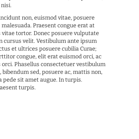
nisi.
tincidunt non, euismod vitae, posuere
s malesuada. Praesent congue erat at
 vitae tortor. Donec posuere vulputate
 cursus velit. Vestibulum ante ipsum
ctus et ultrices posuere cubilia Curae;
ttitor congue, elit erat euismod orci, ac
s orci. Phasellus consectetuer vestibulum
s, bibendum sed, posuere ac, mattis non,
a pede sit amet augue. In turpis.
aesent turpis.