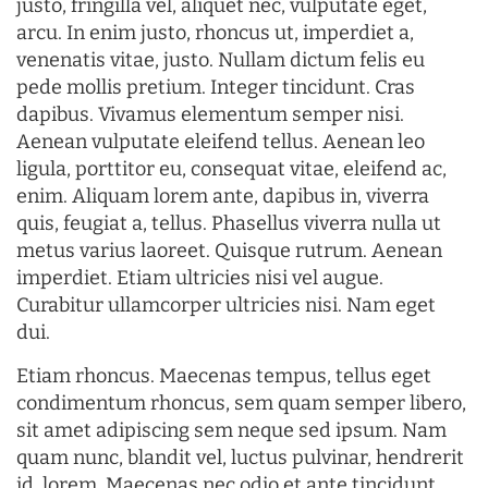
justo, fringilla vel, aliquet nec, vulputate eget,
arcu. In enim justo, rhoncus ut, imperdiet a,
venenatis vitae, justo. Nullam dictum felis eu
pede mollis pretium. Integer tincidunt. Cras
dapibus. Vivamus elementum semper nisi.
Aenean vulputate eleifend tellus. Aenean leo
ligula, porttitor eu, consequat vitae, eleifend ac,
enim. Aliquam lorem ante, dapibus in, viverra
quis, feugiat a, tellus. Phasellus viverra nulla ut
metus varius laoreet. Quisque rutrum. Aenean
imperdiet. Etiam ultricies nisi vel augue.
Curabitur ullamcorper ultricies nisi. Nam eget
dui.
Etiam rhoncus. Maecenas tempus, tellus eget
condimentum rhoncus, sem quam semper libero,
sit amet adipiscing sem neque sed ipsum. Nam
quam nunc, blandit vel, luctus pulvinar, hendrerit
id, lorem. Maecenas nec odio et ante tincidunt