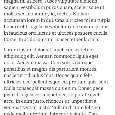
magna mi a libero. Fusce vulputate eleifend
sapien. Vestibulum purus quam, scelerisque ut,
mollis sed, nonummy id, metus. Nullam
accumsan lorem in dui. Cras ultricies mi eu turpis
hendrerit fringilla. Vestibulum ante ipsum primis
in faucibus orci luctus et ultrices posuere cubilia
Curae; In ac dui quis mi consectetuer lacinia.
Lorem ipsum dolor sit amet, consectetuer
adipiscing elit. Aenean commodo ligula eget
dolor. Aenean massa. Cum sociis natoque
penatibus et magnis dis parturient montes,
nascetur ridiculus mus. Donec quam felis,
ultricies nec, pellentesque eu, pretium quis, sem.
Nulla consequat massa quis enim. Donec pede
justo, fringilla vel, aliquet nec, vulputate eget,
arcu. In enim justo, rhoncus ut, imperdiet a,
venenatis vitae, justo. Nullam dictum felis eu
pede mollis pretium. Integer tincidunt. Cras