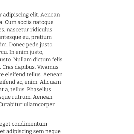
 adipiscing elit. Aenean
a. Cum sociis natoque
s, nascetur ridiculus
lentesque eu, pretium
im. Donec pede justo,
rcu. In enim justo,
justo. Nullam dictum felis
t. Cras dapibus. Vivamus
 eleifend tellus. Aenean
eleifend ac, enim. Aliquam
t a, tellus. Phasellus
uisque rutrum. Aenean
. Curabitur ullamcorper
s eget condimentum
et adipiscing sem neque