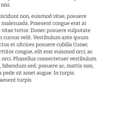
nisi.
tincidunt non, euismod vitae, posuere
s malesuada. Praesent congue erat at
 vitae tortor. Donec posuere vulputate
 cursus velit. Vestibulum ante ipsum
ctus et ultrices posuere cubilia Curae;
ttitor congue, elit erat euismod orci, ac
s orci. Phasellus consectetuer vestibulum
s, bibendum sed, posuere ac, mattis non,
a pede sit amet augue. In turpis.
aesent turpis.