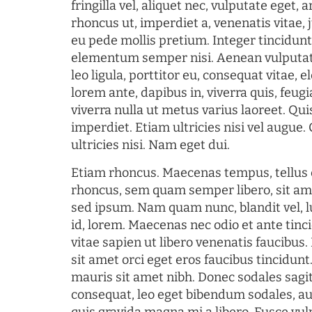
fringilla vel, aliquet nec, vulputate eget, a
rhoncus ut, imperdiet a, venenatis vitae, 
eu pede mollis pretium. Integer tincidun
elementum semper nisi. Aenean vulputate
leo ligula, porttitor eu, consequat vitae, 
lorem ante, dapibus in, viverra quis, feugia
viverra nulla ut metus varius laoreet. Q
imperdiet. Etiam ultricies nisi vel augue
ultricies nisi. Nam eget dui.
Etiam rhoncus. Maecenas tempus, tellu
rhoncus, sem quam semper libero, sit am
sed ipsum. Nam quam nunc, blandit vel, l
id, lorem. Maecenas nec odio et ante tin
vitae sapien ut libero venenatis faucibus
sit amet orci eget eros faucibus tincidunt.
mauris sit amet nibh. Donec sodales sagi
consequat, leo eget bibendum sodales, au