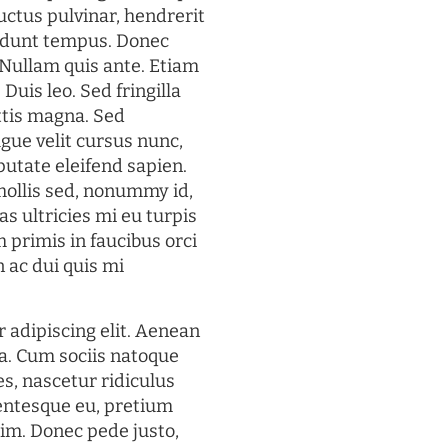
uctus pulvinar, hendrerit
cidunt tempus. Donec
. Nullam quis ante. Etiam
 Duis leo. Sed fringilla
ttis magna. Sed
gue velit cursus nunc,
putate eleifend sapien.
mollis sed, nonummy id,
s ultricies mi eu turpis
 primis in faucibus orci
n ac dui quis mi
 adipiscing elit. Aenean
a. Cum sociis natoque
s, nascetur ridiculus
lentesque eu, pretium
im. Donec pede justo,