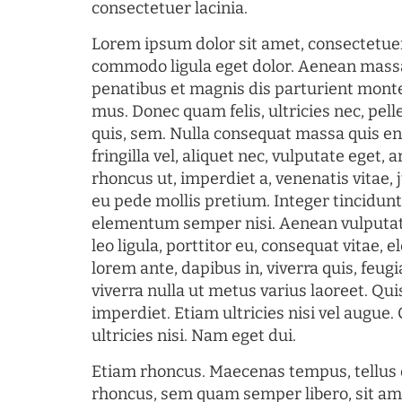
consectetuer lacinia.
Lorem ipsum dolor sit amet, consectetuer
commodo ligula eget dolor. Aenean mass
penatibus et magnis dis parturient monte
mus. Donec quam felis, ultricies nec, pel
quis, sem. Nulla consequat massa quis en
fringilla vel, aliquet nec, vulputate eget, a
rhoncus ut, imperdiet a, venenatis vitae, 
eu pede mollis pretium. Integer tincidun
elementum semper nisi. Aenean vulputate
leo ligula, porttitor eu, consequat vitae, 
lorem ante, dapibus in, viverra quis, feugia
viverra nulla ut metus varius laoreet. Q
imperdiet. Etiam ultricies nisi vel augue
ultricies nisi. Nam eget dui.
Etiam rhoncus. Maecenas tempus, tellu
rhoncus, sem quam semper libero, sit am