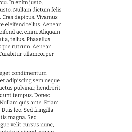
rcu. In enim justo,
justo. Nullam dictum felis
t. Cras dapibus. Vivamus
 eleifend tellus. Aenean
eleifend ac, enim. Aliquam
t a, tellus. Phasellus
uisque rutrum. Aenean
. Curabitur ullamcorper
s eget condimentum
et adipiscing sem neque
uctus pulvinar, hendrerit
cidunt tempus. Donec
. Nullam quis ante. Etiam
 Duis leo. Sed fringilla
ttis magna. Sed
gue velit cursus nunc,