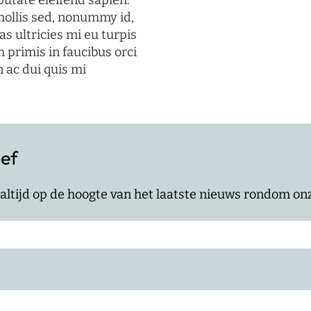
putate eleifend sapien.
mollis sed, nonummy id,
s ultricies mi eu turpis
 primis in faucibus orci
n ac dui quis mi
ief
jf altijd op de hoogte van het laatste nieuws rondom o