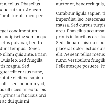
t a, tellus. Phasellus
auctor et, hendrerit quis, 
uisque rutrum. Aenean
Curabitur ligula sapien, 
. Curabitur ullamcorper
imperdiet, leo. Maecena
massa. Sed cursus turpis
s eget condimentum
arcu. Phasellus accumsan
et adipiscing sem neque
primis in faucibus orci lu
uctus pulvinar, hendrerit
Sed aliquam, nisi quis por
cidunt tempus. Donec
placerat dolor lectus qui
. Nullam quis ante. Etiam
elit. Aenean tellus metu
 Duis leo. Sed fringilla
nunc. Vestibulum fringill
ttis magna. Sed
Pellentesque posuere. Pr
gue velit cursus nunc,
putate eleifend sapien.
mollis sed, nonummy id,
s ultricies mi eu turpis
 primis in faucibus orci
n ac dui quis mi