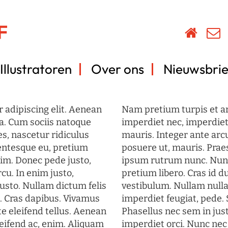
Illustratoren
Over ons
Nieuwsbrie
 adipiscing elit. Aenean
Nam pretium turpis et arc
a. Cum sociis natoque
imperdiet nec, imperdiet 
s, nascetur ridiculus
mauris. Integer ante arc
lentesque eu, pretium
posuere ut, mauris. Prae
im. Donec pede justo,
ipsum rutrum nunc. Nun
rcu. In enim justo,
pretium libero. Cras id du
justo. Nullam dictum felis
vestibulum. Nullam nulla
t. Cras dapibus. Vivamus
imperdiet feugiat, pede. 
 eleifend tellus. Aenean
Phasellus nec sem in just
eleifend ac, enim. Aliquam
imperdiet orci. Nunc nec