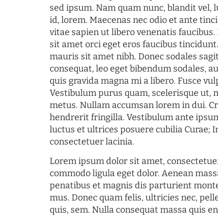
sed ipsum. Nam quam nunc, blandit vel, l
id, lorem. Maecenas nec odio et ante tin
vitae sapien ut libero venenatis faucibus
sit amet orci eget eros faucibus tincidunt.
mauris sit amet nibh. Donec sodales sagi
consequat, leo eget bibendum sodales, au
quis gravida magna mi a libero. Fusce vul
Vestibulum purus quam, scelerisque ut, 
metus. Nullam accumsan lorem in dui. Cra
hendrerit fringilla. Vestibulum ante ipsum
luctus et ultrices posuere cubilia Curae; I
consectetuer lacinia.
Lorem ipsum dolor sit amet, consectetuer
commodo ligula eget dolor. Aenean mass
penatibus et magnis dis parturient monte
mus. Donec quam felis, ultricies nec, pel
quis, sem. Nulla consequat massa quis en