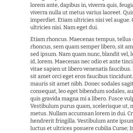
lorem ante, dapibus in, viverra quis, feugia
viverra nulla ut metus varius laoreet. Q
imperdiet. Etiam ultricies nisi vel augue
ultricies nisi. Nam eget dui.
Etiam rhoncus. Maecenas tempus, tellu
rhoncus, sem quam semper libero, sit am
sed ipsum. Nam quam nunc, blandit vel, l
id, lorem. Maecenas nec odio et ante tin
vitae sapien ut libero venenatis faucibus
sit amet orci eget eros faucibus tincidunt.
mauris sit amet nibh. Donec sodales sagi
consequat, leo eget bibendum sodales, au
quis gravida magna mi a libero. Fusce vul
Vestibulum purus quam, scelerisque ut, 
metus. Nullam accumsan lorem in dui. Cra
hendrerit fringilla. Vestibulum ante ipsum
luctus et ultrices posuere cubilia Curae; I