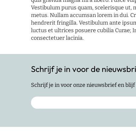
quis gravida magna mi a libero. Fusce vul
Vestibulum purus quam, scelerisque ut, 
metus. Nullam accumsan lorem in dui. Cra
hendrerit fringilla. Vestibulum ante ipsum
luctus et ultrices posuere cubilia Curae; I
consectetuer lacinia.
Schrijf je in voor de nieuwsbr
Schrijf je in voor onze nieuwsbrief en bli