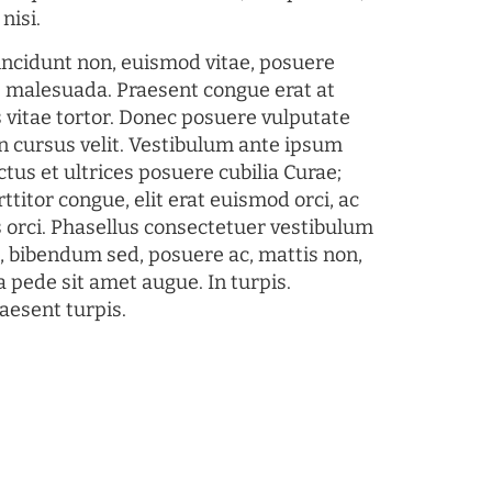
nisi.
tincidunt non, euismod vitae, posuere
s malesuada. Praesent congue erat at
 vitae tortor. Donec posuere vulputate
 cursus velit. Vestibulum ante ipsum
ctus et ultrices posuere cubilia Curae;
ttitor congue, elit erat euismod orci, ac
s orci. Phasellus consectetuer vestibulum
s, bibendum sed, posuere ac, mattis non,
a pede sit amet augue. In turpis.
aesent turpis.