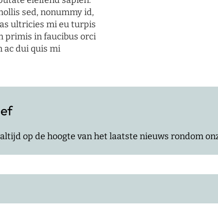
putate eleifend sapien.
mollis sed, nonummy id,
s ultricies mi eu turpis
 primis in faucibus orci
n ac dui quis mi
ief
jf altijd op de hoogte van het laatste nieuws rondom o