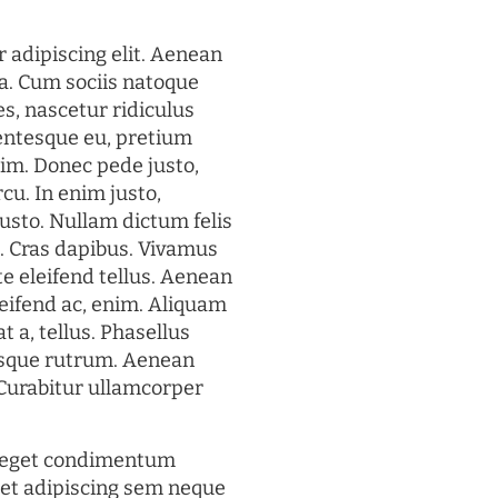
 adipiscing elit. Aenean
a. Cum sociis natoque
s, nascetur ridiculus
lentesque eu, pretium
im. Donec pede justo,
rcu. In enim justo,
justo. Nullam dictum felis
t. Cras dapibus. Vivamus
 eleifend tellus. Aenean
eleifend ac, enim. Aliquam
t a, tellus. Phasellus
uisque rutrum. Aenean
. Curabitur ullamcorper
s eget condimentum
et adipiscing sem neque