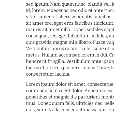
sed ipsum. Nam quam nunc, blandit vel, l
id, lorem. Maecenas nec odio et ante tin
vitae sapien ut libero venenatis faucibus
sit amet orci eget eros faucibus tincidunt.
mauris sit amet nibh. Donec sodales sagi
consequat, leo eget bibendum sodales, au
quis gravida magna mi a libero. Fusce vul
Vestibulum purus quam, scelerisque ut, 
metus. Nullam accumsan lorem in dui. Cra
hendrerit fringilla. Vestibulum ante ipsum
luctus et ultrices posuere cubilia Curae; I
consectetuer lacinia.
Lorem ipsum dolor sit amet, consectetuer
commodo ligula eget dolor. Aenean mass
penatibus et magnis dis parturient monte
mus. Donec quam felis, ultricies nec, pel
quis, sem. Nulla consequat massa quis en