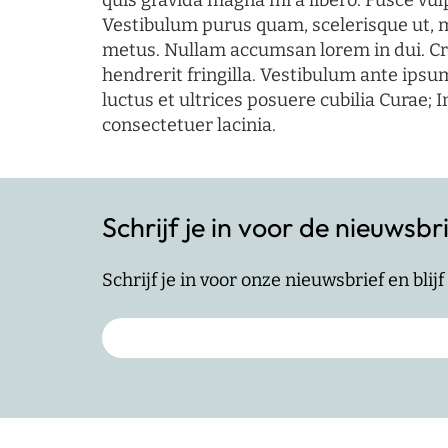
quis gravida magna mi a libero. Fusce vul
Vestibulum purus quam, scelerisque ut, 
metus. Nullam accumsan lorem in dui. Cra
hendrerit fringilla. Vestibulum ante ipsum
luctus et ultrices posuere cubilia Curae; I
consectetuer lacinia.
Schrijf je in voor de nieuwsbr
Schrijf je in voor onze nieuwsbrief en bli