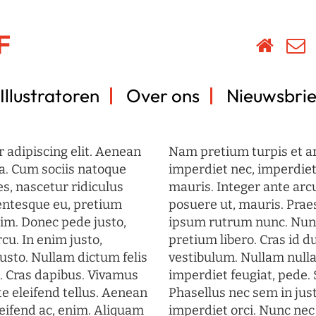
Illustratoren
Over ons
Nieuwsbrie
 adipiscing elit. Aenean
Nam pretium turpis et arc
a. Cum sociis natoque
imperdiet nec, imperdiet 
s, nascetur ridiculus
mauris. Integer ante arc
lentesque eu, pretium
posuere ut, mauris. Prae
im. Donec pede justo,
ipsum rutrum nunc. Nun
rcu. In enim justo,
pretium libero. Cras id du
justo. Nullam dictum felis
vestibulum. Nullam nulla
t. Cras dapibus. Vivamus
imperdiet feugiat, pede. 
 eleifend tellus. Aenean
Phasellus nec sem in just
eleifend ac, enim. Aliquam
imperdiet orci. Nunc nec