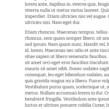
lorem ante, dapibus in, viverra quis, feugia
viverra nulla ut metus varius laoreet. Q
imperdiet. Etiam ultricies nisi vel augue
ultricies nisi. Nam eget dui.
Etiam rhoncus. Maecenas tempus, tellu
rhoncus, sem quam semper libero, sit am
sed ipsum. Nam quam nunc, blandit vel, l
id, lorem. Maecenas nec odio et ante tin
vitae sapien ut libero venenatis faucibus
sit amet orci eget eros faucibus tincidunt.
mauris sit amet nibh. Donec sodales sagi
consequat, leo eget bibendum sodales, au
quis gravida magna mi a libero. Fusce vul
Vestibulum purus quam, scelerisque ut, 
metus. Nullam accumsan lorem in dui. Cra
hendrerit fringilla. Vestibulum ante ipsum
luctus et ultrices posuere cubilia Curae; I