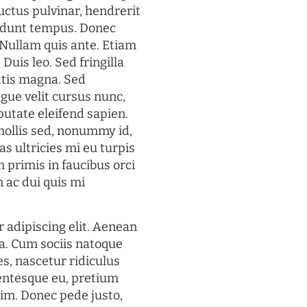
uctus pulvinar, hendrerit
cidunt tempus. Donec
. Nullam quis ante. Etiam
 Duis leo. Sed fringilla
ttis magna. Sed
gue velit cursus nunc,
putate eleifend sapien.
mollis sed, nonummy id,
s ultricies mi eu turpis
 primis in faucibus orci
n ac dui quis mi
 adipiscing elit. Aenean
a. Cum sociis natoque
s, nascetur ridiculus
lentesque eu, pretium
im. Donec pede justo,