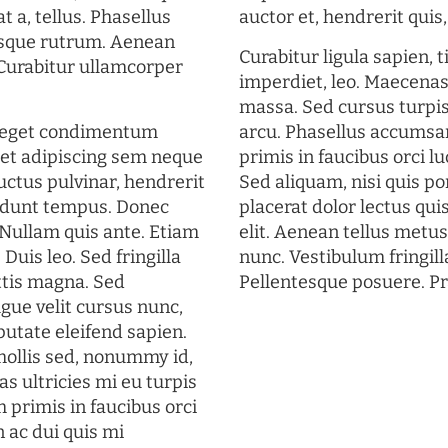
t a, tellus. Phasellus
auctor et, hendrerit quis, 
uisque rutrum. Aenean
Curabitur ligula sapien, 
. Curabitur ullamcorper
imperdiet, leo. Maecena
massa. Sed cursus turpis
s eget condimentum
arcu. Phasellus accumsan
et adipiscing sem neque
primis in faucibus orci lu
uctus pulvinar, hendrerit
Sed aliquam, nisi quis por
cidunt tempus. Donec
placerat dolor lectus qui
. Nullam quis ante. Etiam
elit. Aenean tellus metu
 Duis leo. Sed fringilla
nunc. Vestibulum fringill
ttis magna. Sed
Pellentesque posuere. Pr
gue velit cursus nunc,
putate eleifend sapien.
mollis sed, nonummy id,
s ultricies mi eu turpis
 primis in faucibus orci
n ac dui quis mi