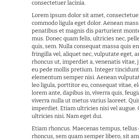
consectetuer lacinia.
Lorem ipsum dolor sit amet, consectetuer
commodo ligula eget dolor. Aenean mass
penatibus et magnis dis parturient monte
mus. Donec quam felis, ultricies nec, pel
quis, sem. Nulla consequat massa quis en
fringilla vel, aliquet nec, vulputate eget, a
rhoncus ut, imperdiet a, venenatis vitae, 
eu pede mollis pretium. Integer tincidun
elementum semper nisi. Aenean vulputate
leo ligula, porttitor eu, consequat vitae, 
lorem ante, dapibus in, viverra quis, feugia
viverra nulla ut metus varius laoreet. Q
imperdiet. Etiam ultricies nisi vel augue
ultricies nisi. Nam eget dui.
Etiam rhoncus. Maecenas tempus, tellu
rhoncus, sem quam semper libero, sit am