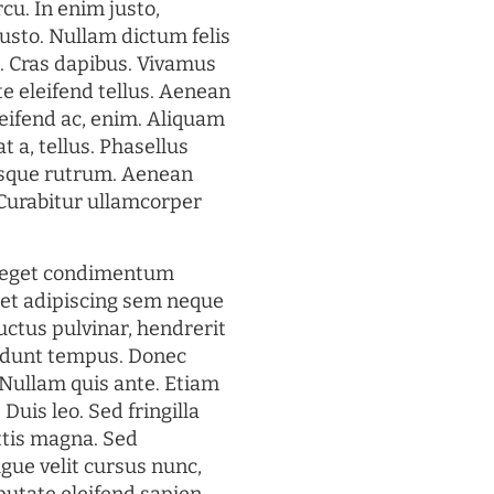
rcu. In enim justo,
justo. Nullam dictum felis
t. Cras dapibus. Vivamus
 eleifend tellus. Aenean
eleifend ac, enim. Aliquam
t a, tellus. Phasellus
uisque rutrum. Aenean
. Curabitur ullamcorper
s eget condimentum
et adipiscing sem neque
uctus pulvinar, hendrerit
cidunt tempus. Donec
. Nullam quis ante. Etiam
 Duis leo. Sed fringilla
ttis magna. Sed
gue velit cursus nunc,