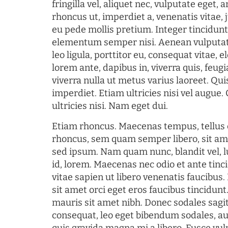
fringilla vel, aliquet nec, vulputate eget, a
rhoncus ut, imperdiet a, venenatis vitae, 
eu pede mollis pretium. Integer tincidun
elementum semper nisi. Aenean vulputate
leo ligula, porttitor eu, consequat vitae, 
lorem ante, dapibus in, viverra quis, feugia
viverra nulla ut metus varius laoreet. Q
imperdiet. Etiam ultricies nisi vel augue
ultricies nisi. Nam eget dui.
Etiam rhoncus. Maecenas tempus, tellu
rhoncus, sem quam semper libero, sit am
sed ipsum. Nam quam nunc, blandit vel, l
id, lorem. Maecenas nec odio et ante tin
vitae sapien ut libero venenatis faucibus
sit amet orci eget eros faucibus tincidunt.
mauris sit amet nibh. Donec sodales sagi
consequat, leo eget bibendum sodales, au