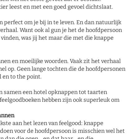
zier leest en met een goed gevoel dichtslaat.
perfect om je bij in te leven. En dan natuurlijk
verhaal. Want ook al gun je het de hoofdpersoon
e vinden, was jij het maar die met die knappe
nnen en moeilijke woorden. Vaak zit het verhaal
snel op. Geen lange tochten die de hoofdpersonen
en to the point.
an samen een hotel opknappen tot taarten
n feelgoodboeken hebben zijn ook superleuk om
mannen
eukste aan het lezen van feelgood: knappe
 doen voor de hoofdpersoon is misschien wel het
n dan die ogen… en dat haar… en die