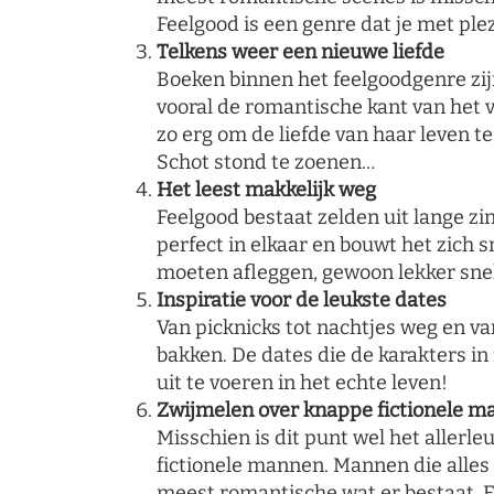
Feelgood is een genre dat je met ple
Telkens weer een nieuwe liefde
Boeken binnen het feelgoodgenre zijn 
vooral de romantische kant van het 
zo erg om de liefde van haar leven t
Schot stond te zoenen…
Het leest makkelijk weg
Feelgood bestaat zelden uit lange zi
perfect in elkaar en bouwt het zich 
moeten afleggen, gewoon lekker snel 
Inspiratie voor de leukste dates
Van picknicks tot nachtjes weg en v
bakken. De dates die de karakters i
uit te voeren in het echte leven!
Zwijmelen over knappe fictionele 
Misschien is dit punt wel het allerl
fictionele mannen. Mannen die alles
meest romantische wat er bestaat. E