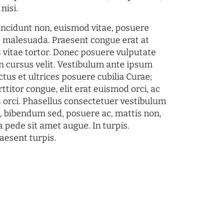
nisi.
tincidunt non, euismod vitae, posuere
s malesuada. Praesent congue erat at
 vitae tortor. Donec posuere vulputate
 cursus velit. Vestibulum ante ipsum
ctus et ultrices posuere cubilia Curae;
ttitor congue, elit erat euismod orci, ac
s orci. Phasellus consectetuer vestibulum
s, bibendum sed, posuere ac, mattis non,
a pede sit amet augue. In turpis.
aesent turpis.