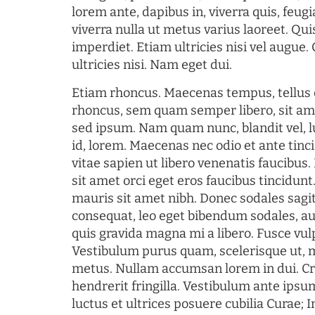
lorem ante, dapibus in, viverra quis, feugia
viverra nulla ut metus varius laoreet. Q
imperdiet. Etiam ultricies nisi vel augue
ultricies nisi. Nam eget dui.
Etiam rhoncus. Maecenas tempus, tellu
rhoncus, sem quam semper libero, sit am
sed ipsum. Nam quam nunc, blandit vel, l
id, lorem. Maecenas nec odio et ante tin
vitae sapien ut libero venenatis faucibus
sit amet orci eget eros faucibus tincidunt.
mauris sit amet nibh. Donec sodales sagi
consequat, leo eget bibendum sodales, au
quis gravida magna mi a libero. Fusce vul
Vestibulum purus quam, scelerisque ut, 
metus. Nullam accumsan lorem in dui. Cra
hendrerit fringilla. Vestibulum ante ipsum
luctus et ultrices posuere cubilia Curae; I