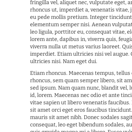
fringilla vel, aliquet nec, vulputate eget, a
rhoncus ut, imperdiet a, venenatis vitae, 
eu pede mollis pretium. Integer tincidun
elementum semper nisi. Aenean vulputate
leo ligula, porttitor eu, consequat vitae, 
lorem ante, dapibus in, viverra quis, feugia
viverra nulla ut metus varius laoreet. Q
imperdiet. Etiam ultricies nisi vel augue
ultricies nisi. Nam eget dui.
Etiam rhoncus. Maecenas tempus, tellu
rhoncus, sem quam semper libero, sit am
sed ipsum. Nam quam nunc, blandit vel, l
id, lorem. Maecenas nec odio et ante tin
vitae sapien ut libero venenatis faucibus
sit amet orci eget eros faucibus tincidunt.
mauris sit amet nibh. Donec sodales sagi
consequat, leo eget bibendum sodales, au