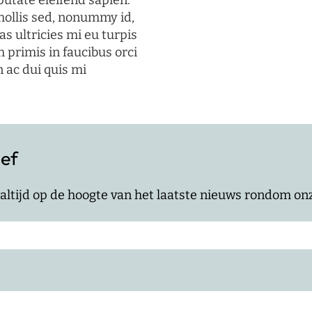
putate eleifend sapien.
mollis sed, nonummy id,
s ultricies mi eu turpis
 primis in faucibus orci
n ac dui quis mi
ief
jf altijd op de hoogte van het laatste nieuws rondom o