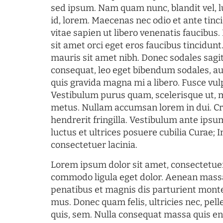
sed ipsum. Nam quam nunc, blandit vel, l
id, lorem. Maecenas nec odio et ante tin
vitae sapien ut libero venenatis faucibus
sit amet orci eget eros faucibus tincidunt.
mauris sit amet nibh. Donec sodales sagi
consequat, leo eget bibendum sodales, au
quis gravida magna mi a libero. Fusce vul
Vestibulum purus quam, scelerisque ut, 
metus. Nullam accumsan lorem in dui. Cra
hendrerit fringilla. Vestibulum ante ipsum
luctus et ultrices posuere cubilia Curae; I
consectetuer lacinia.
Lorem ipsum dolor sit amet, consectetuer
commodo ligula eget dolor. Aenean mass
penatibus et magnis dis parturient monte
mus. Donec quam felis, ultricies nec, pel
quis, sem. Nulla consequat massa quis en