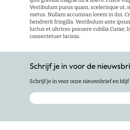
quis gravida magna mi a libero. Fusce vul
Vestibulum purus quam, scelerisque ut, 
metus. Nullam accumsan lorem in dui. Cra
hendrerit fringilla. Vestibulum ante ipsum
luctus et ultrices posuere cubilia Curae; I
consectetuer lacinia.
Schrijf je in voor de nieuwsbr
Schrijf je in voor onze nieuwsbrief en bli