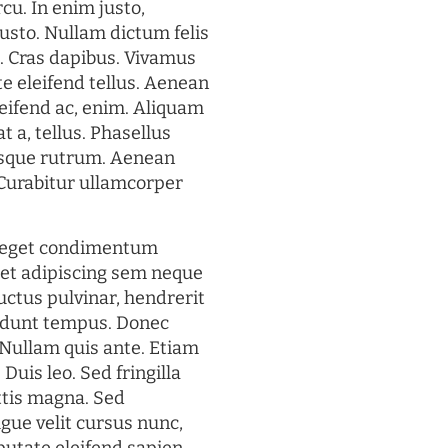
rcu. In enim justo,
justo. Nullam dictum felis
t. Cras dapibus. Vivamus
 eleifend tellus. Aenean
eleifend ac, enim. Aliquam
t a, tellus. Phasellus
uisque rutrum. Aenean
. Curabitur ullamcorper
s eget condimentum
et adipiscing sem neque
uctus pulvinar, hendrerit
cidunt tempus. Donec
. Nullam quis ante. Etiam
 Duis leo. Sed fringilla
ttis magna. Sed
gue velit cursus nunc,