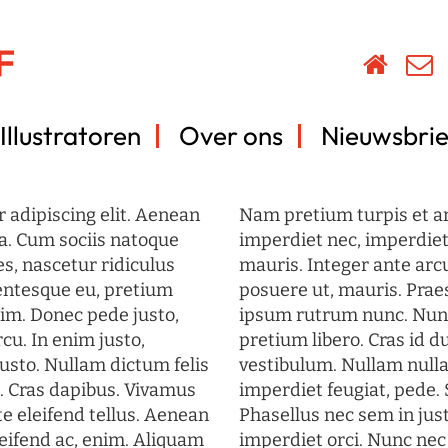
Illustratoren
Over ons
Nieuwsbrie
 adipiscing elit. Aenean
Nam pretium turpis et arc
a. Cum sociis natoque
imperdiet nec, imperdiet 
s, nascetur ridiculus
mauris. Integer ante arc
lentesque eu, pretium
posuere ut, mauris. Prae
im. Donec pede justo,
ipsum rutrum nunc. Nun
rcu. In enim justo,
pretium libero. Cras id du
justo. Nullam dictum felis
vestibulum. Nullam nulla
t. Cras dapibus. Vivamus
imperdiet feugiat, pede. 
 eleifend tellus. Aenean
Phasellus nec sem in just
eleifend ac, enim. Aliquam
imperdiet orci. Nunc nec