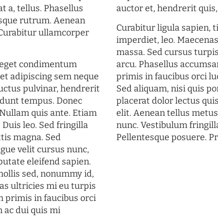
t a, tellus. Phasellus
auctor et, hendrerit quis, 
uisque rutrum. Aenean
Curabitur ligula sapien, 
. Curabitur ullamcorper
imperdiet, leo. Maecena
massa. Sed cursus turpis
s eget condimentum
arcu. Phasellus accumsan
et adipiscing sem neque
primis in faucibus orci lu
uctus pulvinar, hendrerit
Sed aliquam, nisi quis por
cidunt tempus. Donec
placerat dolor lectus qui
. Nullam quis ante. Etiam
elit. Aenean tellus metu
 Duis leo. Sed fringilla
nunc. Vestibulum fringill
ttis magna. Sed
Pellentesque posuere. Pr
gue velit cursus nunc,
putate eleifend sapien.
mollis sed, nonummy id,
s ultricies mi eu turpis
 primis in faucibus orci
n ac dui quis mi