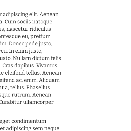
 adipiscing elit. Aenean
a. Cum sociis natoque
s, nascetur ridiculus
lentesque eu, pretium
im. Donec pede justo,
rcu. In enim justo,
justo. Nullam dictum felis
t. Cras dapibus. Vivamus
 eleifend tellus. Aenean
eleifend ac, enim. Aliquam
t a, tellus. Phasellus
uisque rutrum. Aenean
. Curabitur ullamcorper
s eget condimentum
et adipiscing sem neque