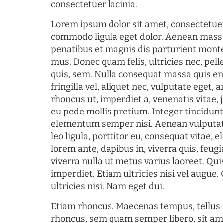
consectetuer lacinia.
Lorem ipsum dolor sit amet, consectetuer
commodo ligula eget dolor. Aenean mass
penatibus et magnis dis parturient monte
mus. Donec quam felis, ultricies nec, pel
quis, sem. Nulla consequat massa quis en
fringilla vel, aliquet nec, vulputate eget, a
rhoncus ut, imperdiet a, venenatis vitae, 
eu pede mollis pretium. Integer tincidun
elementum semper nisi. Aenean vulputate
leo ligula, porttitor eu, consequat vitae, 
lorem ante, dapibus in, viverra quis, feugia
viverra nulla ut metus varius laoreet. Q
imperdiet. Etiam ultricies nisi vel augue
ultricies nisi. Nam eget dui.
Etiam rhoncus. Maecenas tempus, tellu
rhoncus, sem quam semper libero, sit am