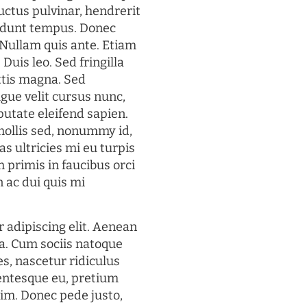
uctus pulvinar, hendrerit
cidunt tempus. Donec
. Nullam quis ante. Etiam
 Duis leo. Sed fringilla
ttis magna. Sed
gue velit cursus nunc,
putate eleifend sapien.
mollis sed, nonummy id,
s ultricies mi eu turpis
 primis in faucibus orci
n ac dui quis mi
 adipiscing elit. Aenean
a. Cum sociis natoque
s, nascetur ridiculus
lentesque eu, pretium
im. Donec pede justo,