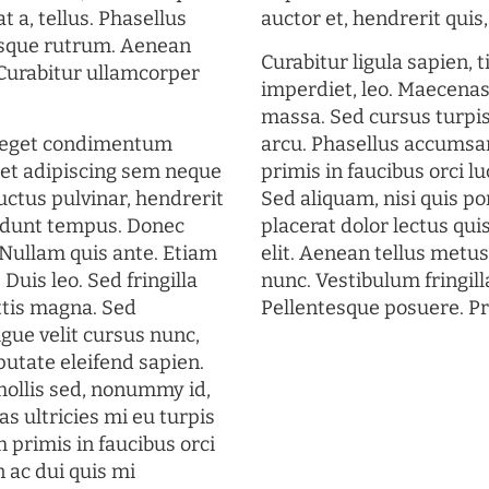
t a, tellus. Phasellus
auctor et, hendrerit quis, 
uisque rutrum. Aenean
Curabitur ligula sapien, 
. Curabitur ullamcorper
imperdiet, leo. Maecena
massa. Sed cursus turpis
s eget condimentum
arcu. Phasellus accumsan
et adipiscing sem neque
primis in faucibus orci lu
uctus pulvinar, hendrerit
Sed aliquam, nisi quis por
cidunt tempus. Donec
placerat dolor lectus qui
. Nullam quis ante. Etiam
elit. Aenean tellus metu
 Duis leo. Sed fringilla
nunc. Vestibulum fringill
ttis magna. Sed
Pellentesque posuere. Pr
gue velit cursus nunc,
putate eleifend sapien.
mollis sed, nonummy id,
s ultricies mi eu turpis
 primis in faucibus orci
n ac dui quis mi