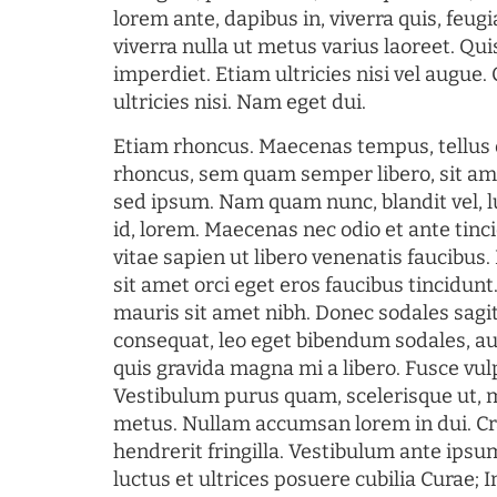
lorem ante, dapibus in, viverra quis, feugia
viverra nulla ut metus varius laoreet. Q
imperdiet. Etiam ultricies nisi vel augue
ultricies nisi. Nam eget dui.
Etiam rhoncus. Maecenas tempus, tellu
rhoncus, sem quam semper libero, sit am
sed ipsum. Nam quam nunc, blandit vel, l
id, lorem. Maecenas nec odio et ante tin
vitae sapien ut libero venenatis faucibus
sit amet orci eget eros faucibus tincidunt.
mauris sit amet nibh. Donec sodales sagi
consequat, leo eget bibendum sodales, au
quis gravida magna mi a libero. Fusce vul
Vestibulum purus quam, scelerisque ut, 
metus. Nullam accumsan lorem in dui. Cra
hendrerit fringilla. Vestibulum ante ipsum
luctus et ultrices posuere cubilia Curae; I