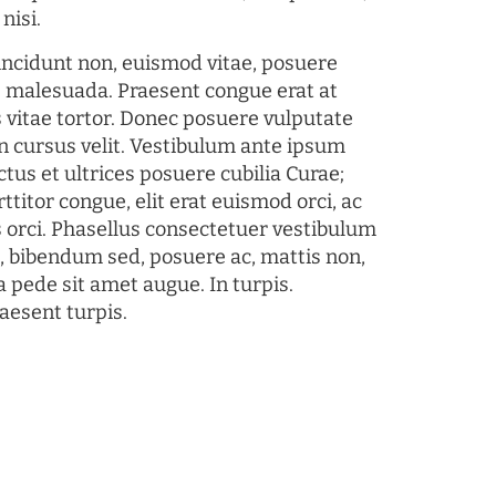
nisi.
tincidunt non, euismod vitae, posuere
s malesuada. Praesent congue erat at
 vitae tortor. Donec posuere vulputate
 cursus velit. Vestibulum ante ipsum
ctus et ultrices posuere cubilia Curae;
ttitor congue, elit erat euismod orci, ac
s orci. Phasellus consectetuer vestibulum
s, bibendum sed, posuere ac, mattis non,
a pede sit amet augue. In turpis.
aesent turpis.