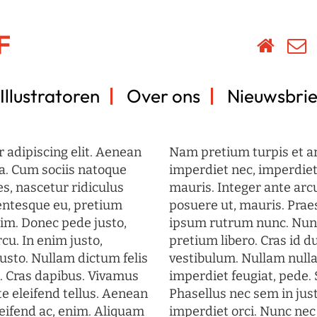
Illustratoren
Over ons
Nieuwsbrie
 adipiscing elit. Aenean
Nam pretium turpis et arc
a. Cum sociis natoque
imperdiet nec, imperdiet 
s, nascetur ridiculus
mauris. Integer ante arc
lentesque eu, pretium
posuere ut, mauris. Prae
im. Donec pede justo,
ipsum rutrum nunc. Nun
rcu. In enim justo,
pretium libero. Cras id du
justo. Nullam dictum felis
vestibulum. Nullam nulla
t. Cras dapibus. Vivamus
imperdiet feugiat, pede. 
 eleifend tellus. Aenean
Phasellus nec sem in just
eleifend ac, enim. Aliquam
imperdiet orci. Nunc nec