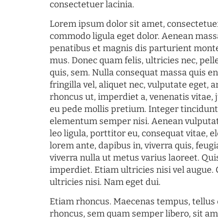
consectetuer lacinia.
Lorem ipsum dolor sit amet, consectetuer
commodo ligula eget dolor. Aenean mass
penatibus et magnis dis parturient monte
mus. Donec quam felis, ultricies nec, pel
quis, sem. Nulla consequat massa quis en
fringilla vel, aliquet nec, vulputate eget, a
rhoncus ut, imperdiet a, venenatis vitae, 
eu pede mollis pretium. Integer tincidun
elementum semper nisi. Aenean vulputate
leo ligula, porttitor eu, consequat vitae, 
lorem ante, dapibus in, viverra quis, feugia
viverra nulla ut metus varius laoreet. Q
imperdiet. Etiam ultricies nisi vel augue
ultricies nisi. Nam eget dui.
Etiam rhoncus. Maecenas tempus, tellu
rhoncus, sem quam semper libero, sit am