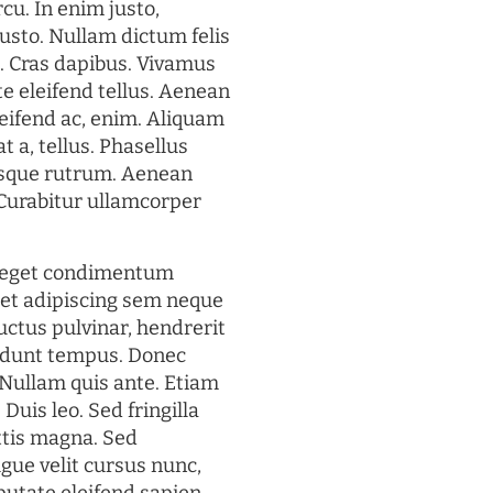
rcu. In enim justo,
justo. Nullam dictum felis
t. Cras dapibus. Vivamus
 eleifend tellus. Aenean
eleifend ac, enim. Aliquam
t a, tellus. Phasellus
uisque rutrum. Aenean
. Curabitur ullamcorper
s eget condimentum
et adipiscing sem neque
uctus pulvinar, hendrerit
cidunt tempus. Donec
. Nullam quis ante. Etiam
 Duis leo. Sed fringilla
ttis magna. Sed
gue velit cursus nunc,