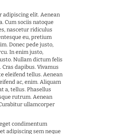
 adipiscing elit. Aenean
a. Cum sociis natoque
s, nascetur ridiculus
lentesque eu, pretium
im. Donec pede justo,
rcu. In enim justo,
justo. Nullam dictum felis
t. Cras dapibus. Vivamus
 eleifend tellus. Aenean
eleifend ac, enim. Aliquam
t a, tellus. Phasellus
uisque rutrum. Aenean
. Curabitur ullamcorper
s eget condimentum
et adipiscing sem neque