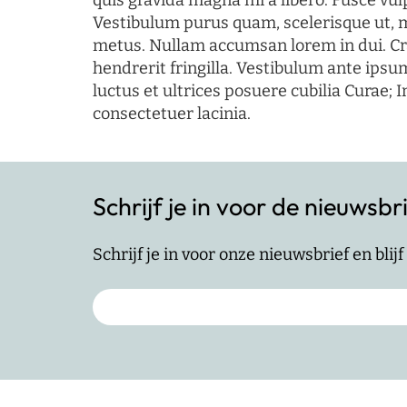
quis gravida magna mi a libero. Fusce vul
Vestibulum purus quam, scelerisque ut, 
metus. Nullam accumsan lorem in dui. Cra
hendrerit fringilla. Vestibulum ante ipsum
luctus et ultrices posuere cubilia Curae; I
consectetuer lacinia.
Schrijf je in voor de nieuwsbr
Schrijf je in voor onze nieuwsbrief en bli