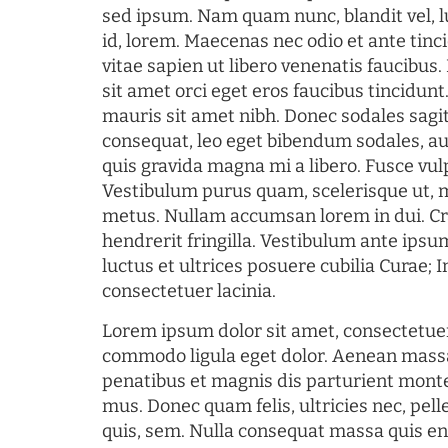
sed ipsum. Nam quam nunc, blandit vel, l
id, lorem. Maecenas nec odio et ante tin
vitae sapien ut libero venenatis faucibus
sit amet orci eget eros faucibus tincidunt.
mauris sit amet nibh. Donec sodales sagi
consequat, leo eget bibendum sodales, au
quis gravida magna mi a libero. Fusce vul
Vestibulum purus quam, scelerisque ut, 
metus. Nullam accumsan lorem in dui. Cra
hendrerit fringilla. Vestibulum ante ipsum
luctus et ultrices posuere cubilia Curae; I
consectetuer lacinia.
Lorem ipsum dolor sit amet, consectetuer
commodo ligula eget dolor. Aenean mass
penatibus et magnis dis parturient monte
mus. Donec quam felis, ultricies nec, pel
quis, sem. Nulla consequat massa quis en