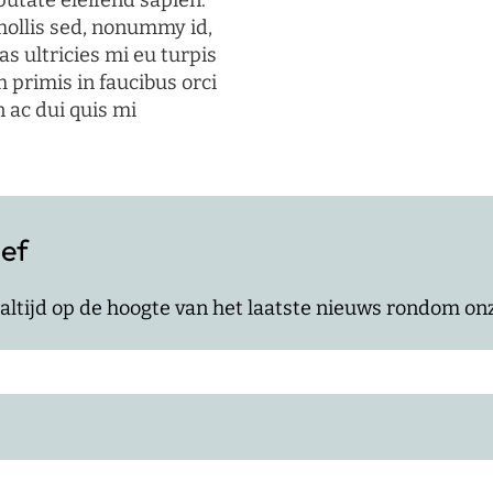
putate eleifend sapien.
mollis sed, nonummy id,
s ultricies mi eu turpis
 primis in faucibus orci
n ac dui quis mi
ief
jf altijd op de hoogte van het laatste nieuws rondom o