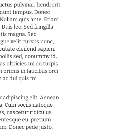
uctus pulvinar, hendrerit
cidunt tempus. Donec
. Nullam quis ante. Etiam
 Duis leo. Sed fringilla
ttis magna. Sed
gue velit cursus nunc,
putate eleifend sapien.
mollis sed, nonummy id,
s ultricies mi eu turpis
 primis in faucibus orci
n ac dui quis mi
 adipiscing elit. Aenean
a. Cum sociis natoque
s, nascetur ridiculus
lentesque eu, pretium
im. Donec pede justo,