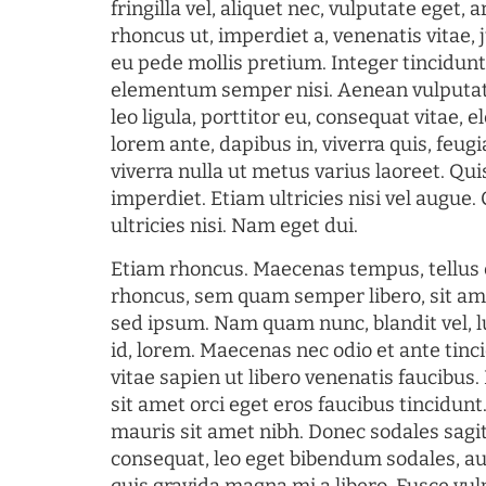
fringilla vel, aliquet nec, vulputate eget, a
rhoncus ut, imperdiet a, venenatis vitae, 
eu pede mollis pretium. Integer tincidun
elementum semper nisi. Aenean vulputate
leo ligula, porttitor eu, consequat vitae, 
lorem ante, dapibus in, viverra quis, feugia
viverra nulla ut metus varius laoreet. Q
imperdiet. Etiam ultricies nisi vel augue
ultricies nisi. Nam eget dui.
Etiam rhoncus. Maecenas tempus, tellu
rhoncus, sem quam semper libero, sit am
sed ipsum. Nam quam nunc, blandit vel, l
id, lorem. Maecenas nec odio et ante tin
vitae sapien ut libero venenatis faucibus
sit amet orci eget eros faucibus tincidunt.
mauris sit amet nibh. Donec sodales sagi
consequat, leo eget bibendum sodales, au