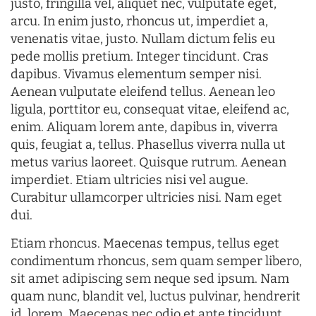
justo, fringilla vel, aliquet nec, vulputate eget,
arcu. In enim justo, rhoncus ut, imperdiet a,
venenatis vitae, justo. Nullam dictum felis eu
pede mollis pretium. Integer tincidunt. Cras
dapibus. Vivamus elementum semper nisi.
Aenean vulputate eleifend tellus. Aenean leo
ligula, porttitor eu, consequat vitae, eleifend ac,
enim. Aliquam lorem ante, dapibus in, viverra
quis, feugiat a, tellus. Phasellus viverra nulla ut
metus varius laoreet. Quisque rutrum. Aenean
imperdiet. Etiam ultricies nisi vel augue.
Curabitur ullamcorper ultricies nisi. Nam eget
dui.
Etiam rhoncus. Maecenas tempus, tellus eget
condimentum rhoncus, sem quam semper libero,
sit amet adipiscing sem neque sed ipsum. Nam
quam nunc, blandit vel, luctus pulvinar, hendrerit
id, lorem. Maecenas nec odio et ante tincidunt