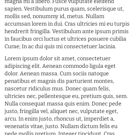
magna mi a libero. Fusce vulputate eleifend
sapien. Vestibulum purus quam, scelerisque ut,
mollis sed, nonummy id, metus. Nullam
accumsan lorem in dui. Cras ultricies mi eu turpis
hendrerit fringilla. Vestibulum ante ipsum primis
in faucibus orci luctus et ultrices posuere cubilia
Curae; In ac dui quis mi consectetuer lacinia.
Lorem ipsum dolor sit amet, consectetuer
adipiscing elit. Aenean commodo ligula eget
dolor. Aenean massa. Cum sociis natoque
penatibus et magnis dis parturient montes,
nascetur ridiculus mus. Donec quam felis,
ultricies nec, pellentesque eu, pretium quis, sem.
Nulla consequat massa quis enim. Donec pede
justo, fringilla vel, aliquet nec, vulputate eget,
arcu. In enim justo, rhoncus ut, imperdiet a,
venenatis vitae, justo. Nullam dictum felis eu
pede mollis pretium. Integer tincidunt. Cras