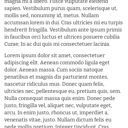
magna mi a libero. Fusce vulputate eleifend
sapien. Vestibulum purus quam, scelerisque ut,
mollis sed, nonummy id, metus. Nullam
accumsan lorem in dui. Cras ultricies mi eu turpis
hendrerit fringilla. Vestibulum ante ipsum primis
in faucibus orci luctus et ultrices posuere cubilia
Curae; In ac dui quis mi consectetuer lacinia.
Lorem ipsum dolor sit amet, consectetuer
adipiscing elit. Aenean commodo ligula eget
dolor. Aenean massa. Cum sociis natoque
penatibus et magnis dis parturient montes,
nascetur ridiculus mus. Donec quam felis,
ultricies nec, pellentesque eu, pretium quis, sem.
Nulla consequat massa quis enim. Donec pede
justo, fringilla vel, aliquet nec, vulputate eget,
arcu. In enim justo, rhoncus ut, imperdiet a,
venenatis vitae, justo. Nullam dictum felis eu
pede mollis pretium. Integer tincidunt. Cras