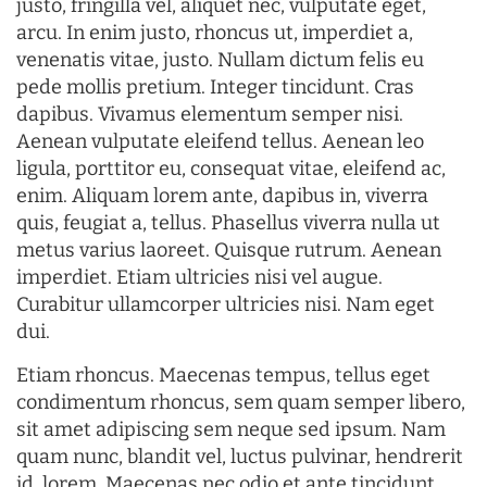
justo, fringilla vel, aliquet nec, vulputate eget,
arcu. In enim justo, rhoncus ut, imperdiet a,
venenatis vitae, justo. Nullam dictum felis eu
pede mollis pretium. Integer tincidunt. Cras
dapibus. Vivamus elementum semper nisi.
Aenean vulputate eleifend tellus. Aenean leo
ligula, porttitor eu, consequat vitae, eleifend ac,
enim. Aliquam lorem ante, dapibus in, viverra
quis, feugiat a, tellus. Phasellus viverra nulla ut
metus varius laoreet. Quisque rutrum. Aenean
imperdiet. Etiam ultricies nisi vel augue.
Curabitur ullamcorper ultricies nisi. Nam eget
dui.
Etiam rhoncus. Maecenas tempus, tellus eget
condimentum rhoncus, sem quam semper libero,
sit amet adipiscing sem neque sed ipsum. Nam
quam nunc, blandit vel, luctus pulvinar, hendrerit
id, lorem. Maecenas nec odio et ante tincidunt