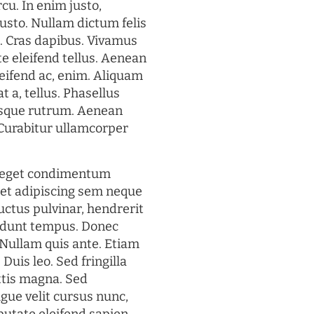
rcu. In enim justo,
justo. Nullam dictum felis
t. Cras dapibus. Vivamus
 eleifend tellus. Aenean
eleifend ac, enim. Aliquam
t a, tellus. Phasellus
uisque rutrum. Aenean
. Curabitur ullamcorper
s eget condimentum
et adipiscing sem neque
uctus pulvinar, hendrerit
cidunt tempus. Donec
. Nullam quis ante. Etiam
 Duis leo. Sed fringilla
ttis magna. Sed
gue velit cursus nunc,