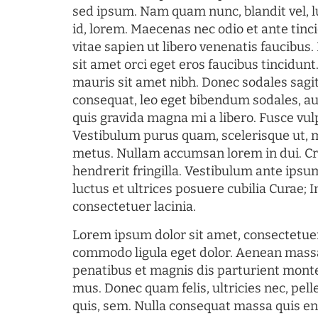
sed ipsum. Nam quam nunc, blandit vel, l
id, lorem. Maecenas nec odio et ante tin
vitae sapien ut libero venenatis faucibus
sit amet orci eget eros faucibus tincidunt.
mauris sit amet nibh. Donec sodales sagi
consequat, leo eget bibendum sodales, au
quis gravida magna mi a libero. Fusce vul
Vestibulum purus quam, scelerisque ut, 
metus. Nullam accumsan lorem in dui. Cra
hendrerit fringilla. Vestibulum ante ipsum
luctus et ultrices posuere cubilia Curae; I
consectetuer lacinia.
Lorem ipsum dolor sit amet, consectetuer
commodo ligula eget dolor. Aenean mass
penatibus et magnis dis parturient monte
mus. Donec quam felis, ultricies nec, pel
quis, sem. Nulla consequat massa quis en