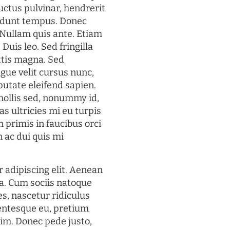
uctus pulvinar, hendrerit
cidunt tempus. Donec
. Nullam quis ante. Etiam
 Duis leo. Sed fringilla
ttis magna. Sed
gue velit cursus nunc,
putate eleifend sapien.
mollis sed, nonummy id,
s ultricies mi eu turpis
 primis in faucibus orci
n ac dui quis mi
 adipiscing elit. Aenean
a. Cum sociis natoque
s, nascetur ridiculus
lentesque eu, pretium
im. Donec pede justo,