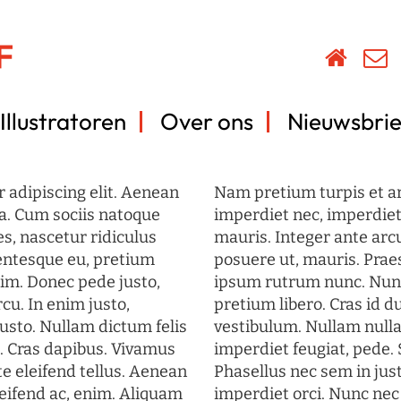
Illustratoren
Over ons
Nieuwsbrie
 adipiscing elit. Aenean
Nam pretium turpis et arc
a. Cum sociis natoque
imperdiet nec, imperdiet 
s, nascetur ridiculus
mauris. Integer ante arc
lentesque eu, pretium
posuere ut, mauris. Prae
im. Donec pede justo,
ipsum rutrum nunc. Nun
rcu. In enim justo,
pretium libero. Cras id du
justo. Nullam dictum felis
vestibulum. Nullam nulla
t. Cras dapibus. Vivamus
imperdiet feugiat, pede. 
 eleifend tellus. Aenean
Phasellus nec sem in just
eleifend ac, enim. Aliquam
imperdiet orci. Nunc nec