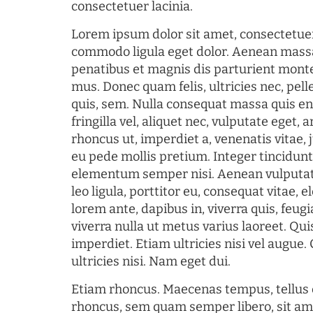
consectetuer lacinia.
Lorem ipsum dolor sit amet, consectetuer
commodo ligula eget dolor. Aenean mass
penatibus et magnis dis parturient monte
mus. Donec quam felis, ultricies nec, pel
quis, sem. Nulla consequat massa quis en
fringilla vel, aliquet nec, vulputate eget, a
rhoncus ut, imperdiet a, venenatis vitae, 
eu pede mollis pretium. Integer tincidun
elementum semper nisi. Aenean vulputate
leo ligula, porttitor eu, consequat vitae, 
lorem ante, dapibus in, viverra quis, feugia
viverra nulla ut metus varius laoreet. Q
imperdiet. Etiam ultricies nisi vel augue
ultricies nisi. Nam eget dui.
Etiam rhoncus. Maecenas tempus, tellu
rhoncus, sem quam semper libero, sit am