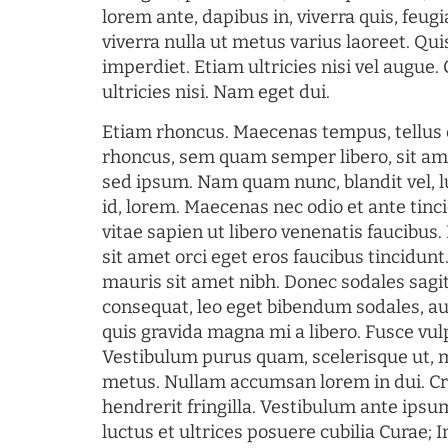
lorem ante, dapibus in, viverra quis, feugia
viverra nulla ut metus varius laoreet. Q
imperdiet. Etiam ultricies nisi vel augue
ultricies nisi. Nam eget dui.
Etiam rhoncus. Maecenas tempus, tellu
rhoncus, sem quam semper libero, sit am
sed ipsum. Nam quam nunc, blandit vel, l
id, lorem. Maecenas nec odio et ante tin
vitae sapien ut libero venenatis faucibus
sit amet orci eget eros faucibus tincidunt.
mauris sit amet nibh. Donec sodales sagi
consequat, leo eget bibendum sodales, au
quis gravida magna mi a libero. Fusce vul
Vestibulum purus quam, scelerisque ut, 
metus. Nullam accumsan lorem in dui. Cra
hendrerit fringilla. Vestibulum ante ipsum
luctus et ultrices posuere cubilia Curae; I