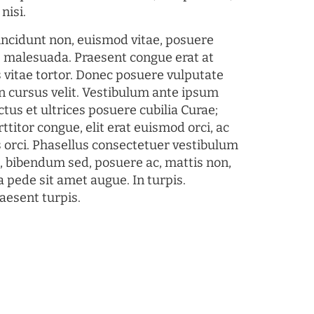
nisi.
tincidunt non, euismod vitae, posuere
s malesuada. Praesent congue erat at
 vitae tortor. Donec posuere vulputate
 cursus velit. Vestibulum ante ipsum
ctus et ultrices posuere cubilia Curae;
ttitor congue, elit erat euismod orci, ac
s orci. Phasellus consectetuer vestibulum
s, bibendum sed, posuere ac, mattis non,
a pede sit amet augue. In turpis.
aesent turpis.