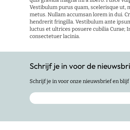
quis gravida magna mi a libero. Fusce vul
Vestibulum purus quam, scelerisque ut, 
metus. Nullam accumsan lorem in dui. Cra
hendrerit fringilla. Vestibulum ante ipsum
luctus et ultrices posuere cubilia Curae; I
consectetuer lacinia.
Schrijf je in voor de nieuwsbr
Schrijf je in voor onze nieuwsbrief en bli