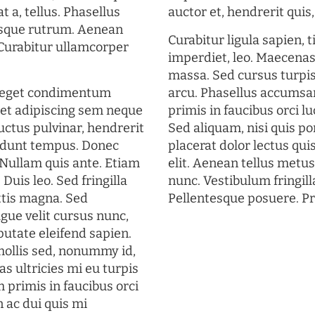
t a, tellus. Phasellus
auctor et, hendrerit quis, 
uisque rutrum. Aenean
Curabitur ligula sapien, 
. Curabitur ullamcorper
imperdiet, leo. Maecena
massa. Sed cursus turpis
s eget condimentum
arcu. Phasellus accumsan
et adipiscing sem neque
primis in faucibus orci lu
uctus pulvinar, hendrerit
Sed aliquam, nisi quis por
cidunt tempus. Donec
placerat dolor lectus qui
. Nullam quis ante. Etiam
elit. Aenean tellus metu
 Duis leo. Sed fringilla
nunc. Vestibulum fringill
ttis magna. Sed
Pellentesque posuere. Pr
gue velit cursus nunc,
putate eleifend sapien.
mollis sed, nonummy id,
s ultricies mi eu turpis
 primis in faucibus orci
n ac dui quis mi