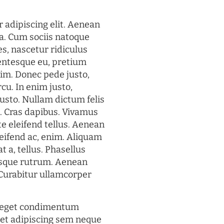
 adipiscing elit. Aenean
a. Cum sociis natoque
s, nascetur ridiculus
lentesque eu, pretium
im. Donec pede justo,
rcu. In enim justo,
justo. Nullam dictum felis
t. Cras dapibus. Vivamus
 eleifend tellus. Aenean
eleifend ac, enim. Aliquam
t a, tellus. Phasellus
uisque rutrum. Aenean
. Curabitur ullamcorper
s eget condimentum
et adipiscing sem neque