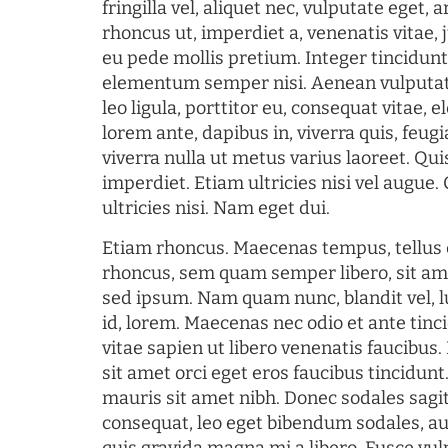
fringilla vel, aliquet nec, vulputate eget, a
rhoncus ut, imperdiet a, venenatis vitae, 
eu pede mollis pretium. Integer tincidun
elementum semper nisi. Aenean vulputate
leo ligula, porttitor eu, consequat vitae, 
lorem ante, dapibus in, viverra quis, feugia
viverra nulla ut metus varius laoreet. Q
imperdiet. Etiam ultricies nisi vel augue
ultricies nisi. Nam eget dui.
Etiam rhoncus. Maecenas tempus, tellu
rhoncus, sem quam semper libero, sit am
sed ipsum. Nam quam nunc, blandit vel, l
id, lorem. Maecenas nec odio et ante tin
vitae sapien ut libero venenatis faucibus
sit amet orci eget eros faucibus tincidunt.
mauris sit amet nibh. Donec sodales sagi
consequat, leo eget bibendum sodales, au