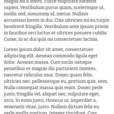
magna mi a libero. Fusce vulputate eleifend
sapien. Vestibulum purus quam, scelerisque ut,
mollis sed, nonummy id, metus. Nullam
accumsan lorem in dui. Cras ultricies mi eu turpis
hendrerit fringilla. Vestibulum ante ipsum primis
in faucibus orci luctus et ultrices posuere cubilia
Curae; In ac dui quis mi consectetuer lacinia.
Lorem ipsum dolor sit amet, consectetuer
adipiscing elit. Aenean commodo ligula eget
dolor. Aenean massa. Cum sociis natoque
penatibus et magnis dis parturient montes,
nascetur ridiculus mus. Donec quam felis,
ultricies nec, pellentesque eu, pretium quis, sem.
Nulla consequat massa quis enim. Donec pede
justo, fringilla vel, aliquet nec, vulputate eget,
arcu. In enim justo, rhoncus ut, imperdiet a,
venenatis vitae, justo. Nullam dictum felis eu
pede mollis pretium. Integer tincidunt. Cras