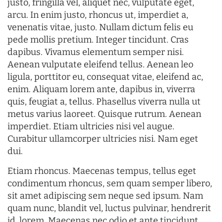
justo, fringilla vel, aliquet nec, vulputate eget,
arcu. In enim justo, rhoncus ut, imperdiet a,
venenatis vitae, justo. Nullam dictum felis eu
pede mollis pretium. Integer tincidunt. Cras
dapibus. Vivamus elementum semper nisi.
Aenean vulputate eleifend tellus. Aenean leo
ligula, porttitor eu, consequat vitae, eleifend ac,
enim. Aliquam lorem ante, dapibus in, viverra
quis, feugiat a, tellus. Phasellus viverra nulla ut
metus varius laoreet. Quisque rutrum. Aenean
imperdiet. Etiam ultricies nisi vel augue.
Curabitur ullamcorper ultricies nisi. Nam eget
dui.
Etiam rhoncus. Maecenas tempus, tellus eget
condimentum rhoncus, sem quam semper libero,
sit amet adipiscing sem neque sed ipsum. Nam
quam nunc, blandit vel, luctus pulvinar, hendrerit
id, lorem. Maecenas nec odio et ante tincidunt