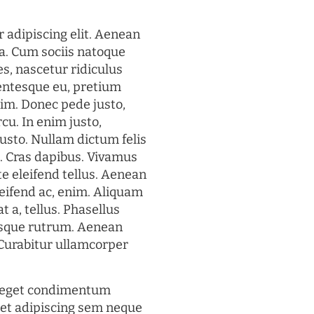
 adipiscing elit. Aenean
a. Cum sociis natoque
s, nascetur ridiculus
lentesque eu, pretium
im. Donec pede justo,
rcu. In enim justo,
justo. Nullam dictum felis
t. Cras dapibus. Vivamus
 eleifend tellus. Aenean
eleifend ac, enim. Aliquam
t a, tellus. Phasellus
uisque rutrum. Aenean
. Curabitur ullamcorper
s eget condimentum
et adipiscing sem neque