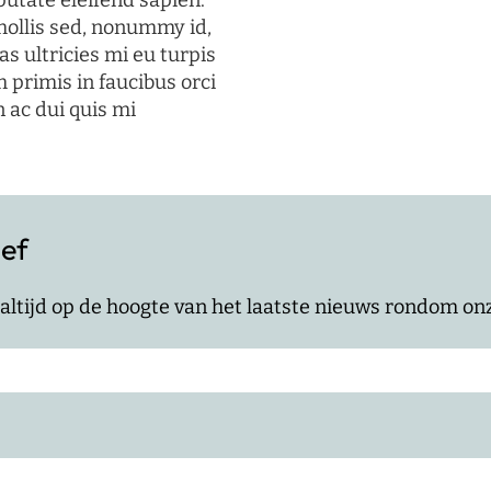
putate eleifend sapien.
mollis sed, nonummy id,
s ultricies mi eu turpis
 primis in faucibus orci
n ac dui quis mi
ief
jf altijd op de hoogte van het laatste nieuws rondom o