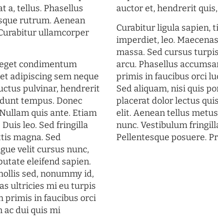
t a, tellus. Phasellus
auctor et, hendrerit quis, 
uisque rutrum. Aenean
Curabitur ligula sapien, 
. Curabitur ullamcorper
imperdiet, leo. Maecena
massa. Sed cursus turpis
s eget condimentum
arcu. Phasellus accumsan
et adipiscing sem neque
primis in faucibus orci lu
uctus pulvinar, hendrerit
Sed aliquam, nisi quis por
cidunt tempus. Donec
placerat dolor lectus qui
. Nullam quis ante. Etiam
elit. Aenean tellus metu
 Duis leo. Sed fringilla
nunc. Vestibulum fringill
ttis magna. Sed
Pellentesque posuere. Pr
gue velit cursus nunc,
putate eleifend sapien.
mollis sed, nonummy id,
s ultricies mi eu turpis
 primis in faucibus orci
n ac dui quis mi