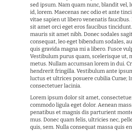
sed ipsum. Nam quam nunc, blandit vel, l
id, lorem. Maecenas nec odio et ante tin
vitae sapien ut libero venenatis faucibus
sit amet orci eget eros faucibus tincidunt.
mauris sit amet nibh. Donec sodales sagi
consequat, leo eget bibendum sodales, au
quis gravida magna mi a libero. Fusce vul
Vestibulum purus quam, scelerisque ut, 
metus. Nullam accumsan lorem in dui. Cra
hendrerit fringilla. Vestibulum ante ipsum
luctus et ultrices posuere cubilia Curae; I
consectetuer lacinia.
Lorem ipsum dolor sit amet, consectetuer
commodo ligula eget dolor. Aenean mass
penatibus et magnis dis parturient monte
mus. Donec quam felis, ultricies nec, pel
quis, sem. Nulla consequat massa quis en