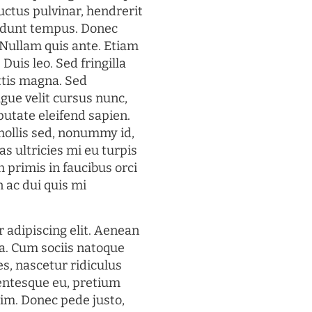
uctus pulvinar, hendrerit
cidunt tempus. Donec
. Nullam quis ante. Etiam
 Duis leo. Sed fringilla
ttis magna. Sed
gue velit cursus nunc,
putate eleifend sapien.
mollis sed, nonummy id,
s ultricies mi eu turpis
 primis in faucibus orci
n ac dui quis mi
 adipiscing elit. Aenean
a. Cum sociis natoque
s, nascetur ridiculus
lentesque eu, pretium
im. Donec pede justo,