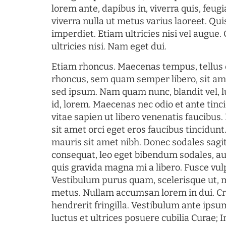
lorem ante, dapibus in, viverra quis, feugia
viverra nulla ut metus varius laoreet. Q
imperdiet. Etiam ultricies nisi vel augue
ultricies nisi. Nam eget dui.
Etiam rhoncus. Maecenas tempus, tellu
rhoncus, sem quam semper libero, sit am
sed ipsum. Nam quam nunc, blandit vel, l
id, lorem. Maecenas nec odio et ante tin
vitae sapien ut libero venenatis faucibus
sit amet orci eget eros faucibus tincidunt.
mauris sit amet nibh. Donec sodales sagi
consequat, leo eget bibendum sodales, au
quis gravida magna mi a libero. Fusce vul
Vestibulum purus quam, scelerisque ut, 
metus. Nullam accumsan lorem in dui. Cra
hendrerit fringilla. Vestibulum ante ipsum
luctus et ultrices posuere cubilia Curae; I