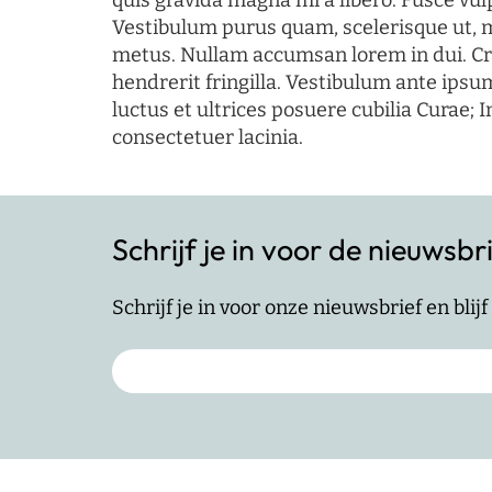
quis gravida magna mi a libero. Fusce vul
Vestibulum purus quam, scelerisque ut, 
metus. Nullam accumsan lorem in dui. Cra
hendrerit fringilla. Vestibulum ante ipsum
luctus et ultrices posuere cubilia Curae; I
consectetuer lacinia.
Schrijf je in voor de nieuwsbr
Schrijf je in voor onze nieuwsbrief en bli