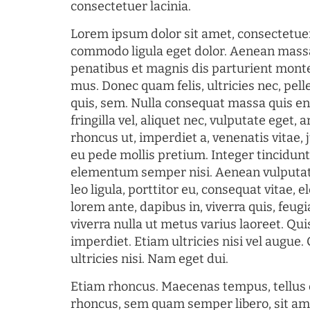
consectetuer lacinia.
Lorem ipsum dolor sit amet, consectetuer
commodo ligula eget dolor. Aenean mass
penatibus et magnis dis parturient monte
mus. Donec quam felis, ultricies nec, pel
quis, sem. Nulla consequat massa quis en
fringilla vel, aliquet nec, vulputate eget, a
rhoncus ut, imperdiet a, venenatis vitae, 
eu pede mollis pretium. Integer tincidun
elementum semper nisi. Aenean vulputate
leo ligula, porttitor eu, consequat vitae, 
lorem ante, dapibus in, viverra quis, feugia
viverra nulla ut metus varius laoreet. Q
imperdiet. Etiam ultricies nisi vel augue
ultricies nisi. Nam eget dui.
Etiam rhoncus. Maecenas tempus, tellu
rhoncus, sem quam semper libero, sit am