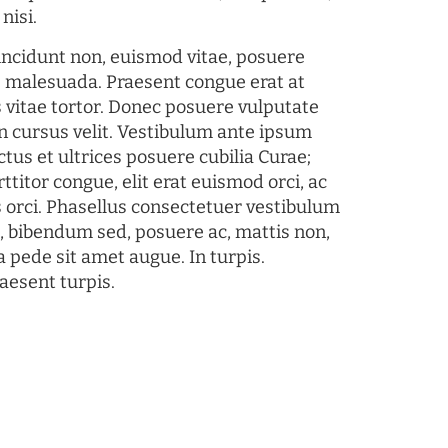
nisi.
tincidunt non, euismod vitae, posuere
s malesuada. Praesent congue erat at
 vitae tortor. Donec posuere vulputate
 cursus velit. Vestibulum ante ipsum
ctus et ultrices posuere cubilia Curae;
ttitor congue, elit erat euismod orci, ac
s orci. Phasellus consectetuer vestibulum
s, bibendum sed, posuere ac, mattis non,
a pede sit amet augue. In turpis.
aesent turpis.