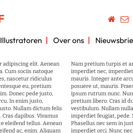
Illustratoren
Over ons
Nieuwsbrie
 adipiscing elit. Aenean
Nam pretium turpis et arc
a. Cum sociis natoque
imperdiet nec, imperdiet 
s, nascetur ridiculus
mauris. Integer ante arc
lentesque eu, pretium
posuere ut, mauris. Prae
im. Donec pede justo,
ipsum rutrum nunc. Nun
rcu. In enim justo,
pretium libero. Cras id du
justo. Nullam dictum felis
vestibulum. Nullam nulla
t. Cras dapibus. Vivamus
imperdiet feugiat, pede. 
 eleifend tellus. Aenean
Phasellus nec sem in just
eleifend ac, enim. Aliquam
imperdiet orci. Nunc nec