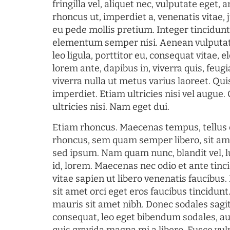
fringilla vel, aliquet nec, vulputate eget, a
rhoncus ut, imperdiet a, venenatis vitae, 
eu pede mollis pretium. Integer tincidun
elementum semper nisi. Aenean vulputate
leo ligula, porttitor eu, consequat vitae, 
lorem ante, dapibus in, viverra quis, feugia
viverra nulla ut metus varius laoreet. Q
imperdiet. Etiam ultricies nisi vel augue
ultricies nisi. Nam eget dui.
Etiam rhoncus. Maecenas tempus, tellu
rhoncus, sem quam semper libero, sit am
sed ipsum. Nam quam nunc, blandit vel, l
id, lorem. Maecenas nec odio et ante tin
vitae sapien ut libero venenatis faucibus
sit amet orci eget eros faucibus tincidunt.
mauris sit amet nibh. Donec sodales sagi
consequat, leo eget bibendum sodales, au