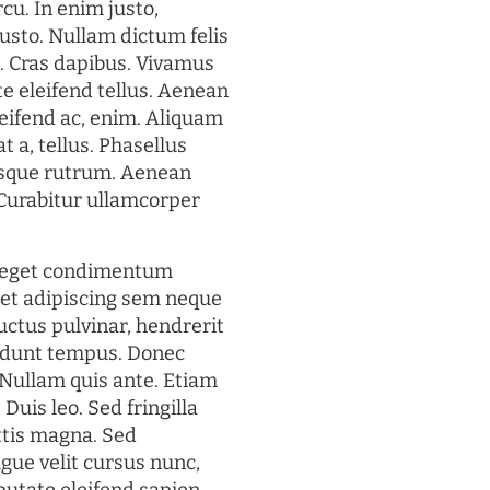
rcu. In enim justo,
justo. Nullam dictum felis
t. Cras dapibus. Vivamus
 eleifend tellus. Aenean
eleifend ac, enim. Aliquam
t a, tellus. Phasellus
uisque rutrum. Aenean
. Curabitur ullamcorper
s eget condimentum
et adipiscing sem neque
uctus pulvinar, hendrerit
cidunt tempus. Donec
. Nullam quis ante. Etiam
 Duis leo. Sed fringilla
ttis magna. Sed
gue velit cursus nunc,