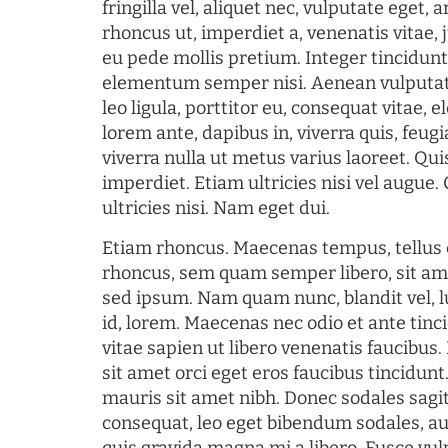
fringilla vel, aliquet nec, vulputate eget, a
rhoncus ut, imperdiet a, venenatis vitae, 
eu pede mollis pretium. Integer tincidun
elementum semper nisi. Aenean vulputate
leo ligula, porttitor eu, consequat vitae, 
lorem ante, dapibus in, viverra quis, feugia
viverra nulla ut metus varius laoreet. Q
imperdiet. Etiam ultricies nisi vel augue
ultricies nisi. Nam eget dui.
Etiam rhoncus. Maecenas tempus, tellu
rhoncus, sem quam semper libero, sit am
sed ipsum. Nam quam nunc, blandit vel, l
id, lorem. Maecenas nec odio et ante tin
vitae sapien ut libero venenatis faucibus
sit amet orci eget eros faucibus tincidunt.
mauris sit amet nibh. Donec sodales sagi
consequat, leo eget bibendum sodales, au