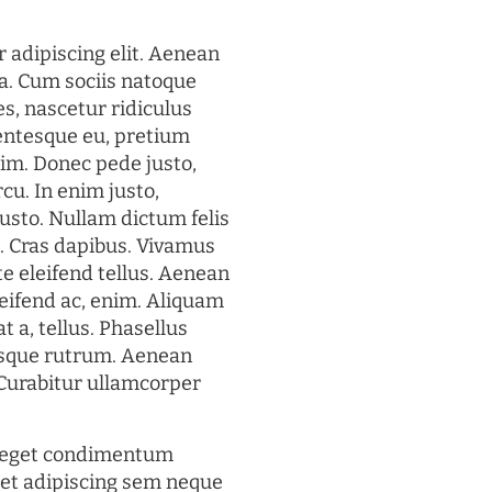
 adipiscing elit. Aenean
a. Cum sociis natoque
s, nascetur ridiculus
lentesque eu, pretium
im. Donec pede justo,
rcu. In enim justo,
justo. Nullam dictum felis
t. Cras dapibus. Vivamus
 eleifend tellus. Aenean
eleifend ac, enim. Aliquam
t a, tellus. Phasellus
uisque rutrum. Aenean
. Curabitur ullamcorper
s eget condimentum
et adipiscing sem neque