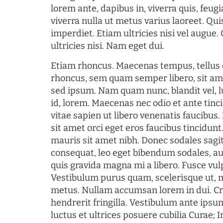
lorem ante, dapibus in, viverra quis, feugia
viverra nulla ut metus varius laoreet. Q
imperdiet. Etiam ultricies nisi vel augue
ultricies nisi. Nam eget dui.
Etiam rhoncus. Maecenas tempus, tellu
rhoncus, sem quam semper libero, sit am
sed ipsum. Nam quam nunc, blandit vel, l
id, lorem. Maecenas nec odio et ante tin
vitae sapien ut libero venenatis faucibus
sit amet orci eget eros faucibus tincidunt.
mauris sit amet nibh. Donec sodales sagi
consequat, leo eget bibendum sodales, au
quis gravida magna mi a libero. Fusce vul
Vestibulum purus quam, scelerisque ut, 
metus. Nullam accumsan lorem in dui. Cra
hendrerit fringilla. Vestibulum ante ipsum
luctus et ultrices posuere cubilia Curae; I