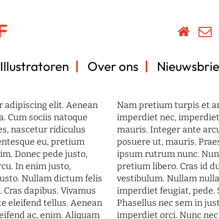
Illustratoren
Over ons
Nieuwsbrie
 adipiscing elit. Aenean
Nam pretium turpis et arc
a. Cum sociis natoque
imperdiet nec, imperdiet 
s, nascetur ridiculus
mauris. Integer ante arc
lentesque eu, pretium
posuere ut, mauris. Prae
im. Donec pede justo,
ipsum rutrum nunc. Nun
rcu. In enim justo,
pretium libero. Cras id du
justo. Nullam dictum felis
vestibulum. Nullam nulla
t. Cras dapibus. Vivamus
imperdiet feugiat, pede. 
 eleifend tellus. Aenean
Phasellus nec sem in just
eleifend ac, enim. Aliquam
imperdiet orci. Nunc nec