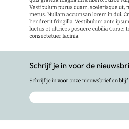
quis gravida magna mi a libero. Fusce vul
Vestibulum purus quam, scelerisque ut, 
metus. Nullam accumsan lorem in dui. Cra
hendrerit fringilla. Vestibulum ante ipsum
luctus et ultrices posuere cubilia Curae; I
consectetuer lacinia.
Schrijf je in voor de nieuwsbr
Schrijf je in voor onze nieuwsbrief en bli