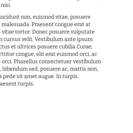
nisi.
tincidunt non, euismod vitae, posuere
s malesuada. Praesent congue erat at
 vitae tortor. Donec posuere vulputate
 cursus velit. Vestibulum ante ipsum
ctus et ultrices posuere cubilia Curae;
ttitor congue, elit erat euismod orci, ac
s orci. Phasellus consectetuer vestibulum
s, bibendum sed, posuere ac, mattis non,
a pede sit amet augue. In turpis.
aesent turpis.