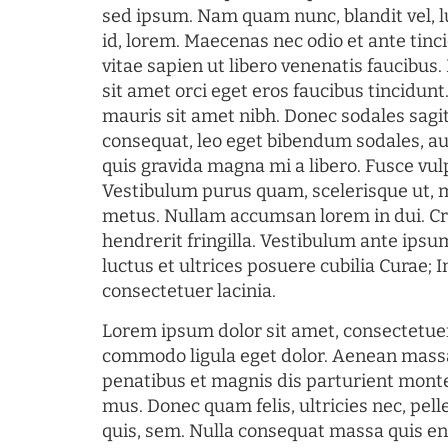
sed ipsum. Nam quam nunc, blandit vel, l
id, lorem. Maecenas nec odio et ante tin
vitae sapien ut libero venenatis faucibus
sit amet orci eget eros faucibus tincidunt.
mauris sit amet nibh. Donec sodales sagi
consequat, leo eget bibendum sodales, au
quis gravida magna mi a libero. Fusce vul
Vestibulum purus quam, scelerisque ut, 
metus. Nullam accumsan lorem in dui. Cra
hendrerit fringilla. Vestibulum ante ipsum
luctus et ultrices posuere cubilia Curae; I
consectetuer lacinia.
Lorem ipsum dolor sit amet, consectetuer
commodo ligula eget dolor. Aenean mass
penatibus et magnis dis parturient monte
mus. Donec quam felis, ultricies nec, pel
quis, sem. Nulla consequat massa quis en