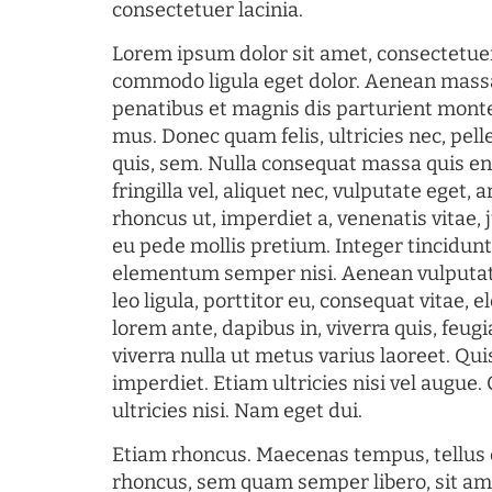
consectetuer lacinia.
Lorem ipsum dolor sit amet, consectetuer
commodo ligula eget dolor. Aenean mass
penatibus et magnis dis parturient monte
mus. Donec quam felis, ultricies nec, pel
quis, sem. Nulla consequat massa quis en
fringilla vel, aliquet nec, vulputate eget, a
rhoncus ut, imperdiet a, venenatis vitae, 
eu pede mollis pretium. Integer tincidun
elementum semper nisi. Aenean vulputate
leo ligula, porttitor eu, consequat vitae, 
lorem ante, dapibus in, viverra quis, feugia
viverra nulla ut metus varius laoreet. Q
imperdiet. Etiam ultricies nisi vel augue
ultricies nisi. Nam eget dui.
Etiam rhoncus. Maecenas tempus, tellu
rhoncus, sem quam semper libero, sit am