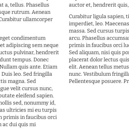
t a, tellus. Phasellus
auctor et, hendrerit quis, 
uisque rutrum. Aenean
Curabitur ligula sapien, 
. Curabitur ullamcorper
imperdiet, leo. Maecena
massa. Sed cursus turpis
s eget condimentum
arcu. Phasellus accumsan
et adipiscing sem neque
primis in faucibus orci lu
uctus pulvinar, hendrerit
Sed aliquam, nisi quis por
cidunt tempus. Donec
placerat dolor lectus qui
. Nullam quis ante. Etiam
elit. Aenean tellus metu
 Duis leo. Sed fringilla
nunc. Vestibulum fringill
ttis magna. Sed
Pellentesque posuere. Pr
gue velit cursus nunc,
putate eleifend sapien.
mollis sed, nonummy id,
s ultricies mi eu turpis
 primis in faucibus orci
n ac dui quis mi