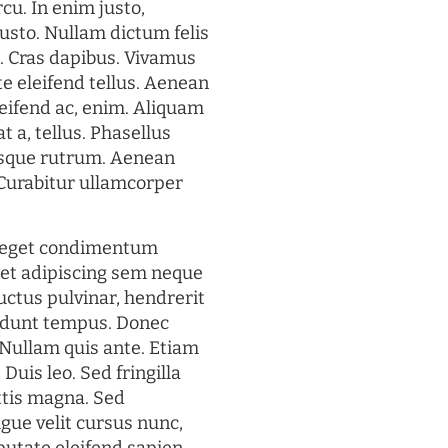
rcu. In enim justo,
justo. Nullam dictum felis
t. Cras dapibus. Vivamus
 eleifend tellus. Aenean
eleifend ac, enim. Aliquam
t a, tellus. Phasellus
uisque rutrum. Aenean
. Curabitur ullamcorper
s eget condimentum
et adipiscing sem neque
uctus pulvinar, hendrerit
cidunt tempus. Donec
. Nullam quis ante. Etiam
 Duis leo. Sed fringilla
ttis magna. Sed
gue velit cursus nunc,