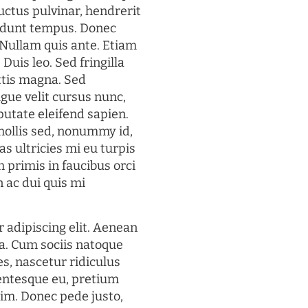
uctus pulvinar, hendrerit
cidunt tempus. Donec
. Nullam quis ante. Etiam
 Duis leo. Sed fringilla
ttis magna. Sed
gue velit cursus nunc,
putate eleifend sapien.
mollis sed, nonummy id,
s ultricies mi eu turpis
 primis in faucibus orci
n ac dui quis mi
 adipiscing elit. Aenean
a. Cum sociis natoque
s, nascetur ridiculus
lentesque eu, pretium
im. Donec pede justo,