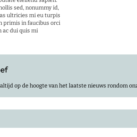
putate eleifend sapien.
mollis sed, nonummy id,
s ultricies mi eu turpis
 primis in faucibus orci
n ac dui quis mi
ief
jf altijd op de hoogte van het laatste nieuws rondom o